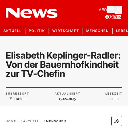
ABO
AKTUELL
POLITIK
WIRTSCHAFT
MENSCHEN
LEBE
Elisabeth Keplinger-Radler:
Von der Bauernhofkindheit
zur TV-Chefin
SUBRESSORT
AKTUALISIERT
LESEZEIT
Menschen
15.09.2025
2 min
HOME
AKTUELL
MENSCHEN