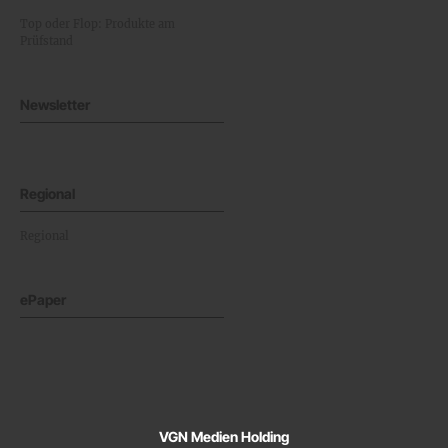
Top oder Flop: Produkte am
Prüfstand
Newsletter
Regional
Regional
ePaper
VGN Medien Holding