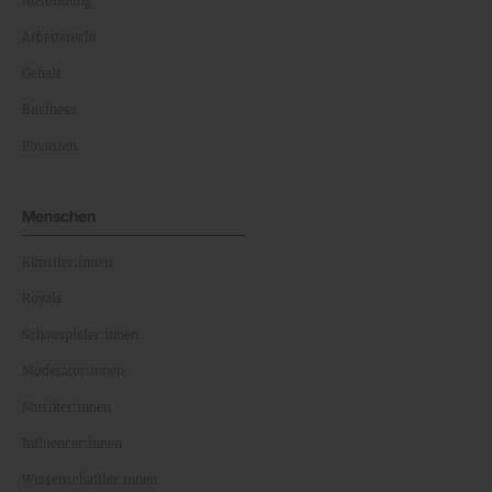
Ausbildung
Arbeitsrecht
Gehalt
Business
Finanzen
Menschen
Künstler:innen
Royals
Schauspieler:innen
Moderator:innen
Musiker:innen
Influencer:innen
Wissenschaftler:innen