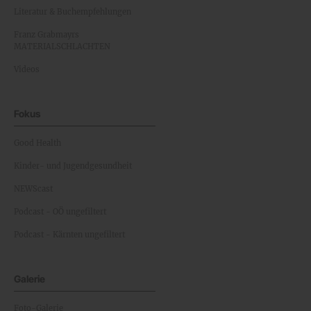
Literatur & Buchempfehlungen
Franz Grabmayrs
MATERIALSCHLACHTEN
Videos
Fokus
Good Health
Kinder- und Jugendgesundheit
NEWScast
Podcast - OÖ ungefiltert
Podcast - Kärnten ungefiltert
Galerie
Foto-Galerie