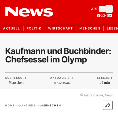
ABO
AKTUELL
POLITIK
WIRTSCHAFT
MENSCHEN
LEBE
Kaufmann und Buchbinder:
Chefsessel im Olymp
SUBRESSORT
AKTUALISIERT
LESEZEIT
Menschen
07.10.2024
16 min
©
Matt Observe, News
HOME
AKTUELL
MENSCHEN