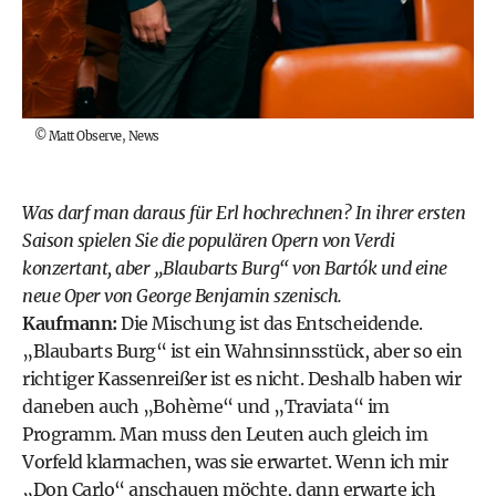
©
Matt Observe, News
Was darf man daraus für Erl hochrechnen? In ihrer ersten
Saison spielen Sie die populären Opern von Verdi
konzertant, aber „Blaubarts Burg“ von Bartók und eine
neue Oper von
George Benjamin
szenisch.
Kaufmann:
Die Mischung ist das Entscheidende.
„Blaubarts Burg“ ist ein Wahnsinnsstück, aber so ein
richtiger Kassenreißer ist es nicht. Deshalb haben wir
daneben auch „Bohème“ und „Tra­viata“ im
Programm. Man muss den Leuten auch gleich im
Vorfeld klarmachen, was sie erwartet. Wenn ich mir
„Don Carlo“ anschauen möchte, dann erwarte ich