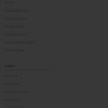
Royals
Schauspieler:innen
Moderator:innen
Musiker:innen
Influencer:innen
Wissenschaftler:innen
Politiker:innen
Leben
Kulinarik
Gesundheit
Reisen & Freizeit
Immobilien
Bürgerservice