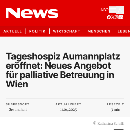
ABO
AKTUELL
POLITIK
WIRTSCHAFT
MENSCHEN
LEBE
Tageshospiz Aumannplatz
eröffnet: Neues Angebot
für palliative Betreuung in
Wien
SUBRESSORT
AKTUALISIERT
LESEZEIT
Gesundheit
11.04.2025
3 min
©
Katharina Schiffl