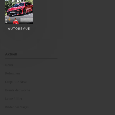
AUTOREVUE
Aktuell
News
Kolumnen
Corporate News
Events der Woche
Leute Bilder
Bilder des Tages