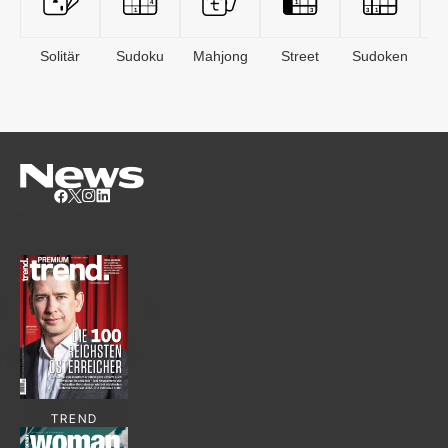
Solitär
Sudoku
Mahjong
Street
Sudoken
B
S
TREND