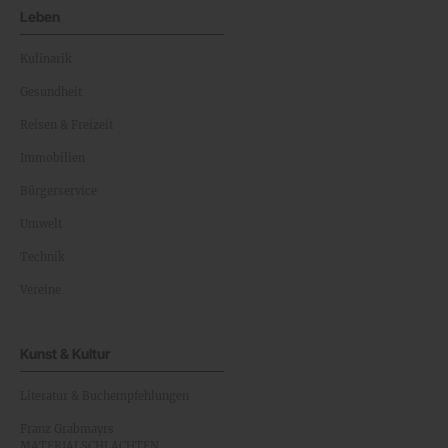
Leben
Kulinarik
Gesundheit
Reisen & Freizeit
Immobilien
Bürgerservice
Umwelt
Technik
Vereine
Kunst & Kultur
Literatur & Buchempfehlungen
Franz Grabmayrs
MATERIALSCHLACHTEN