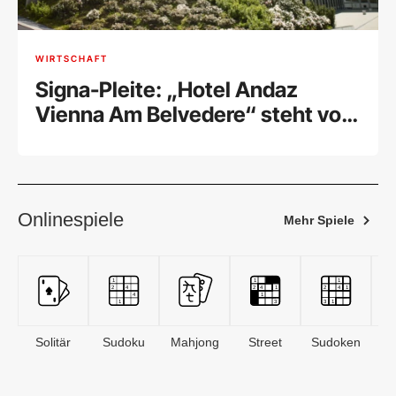
WIRTSCHAFT
Signa-Pleite: „Hotel Andaz
Vienna Am Belvedere“ steht vor
dem Verkauf
Onlinespiele
Mehr Spiele
Solitär
Sudoku
Mahjong
Street
Sudoken
B
S