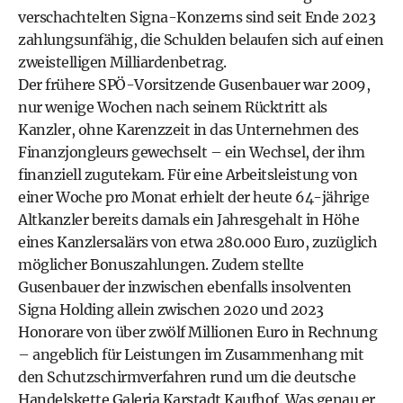
verschachtelten Signa-Konzerns sind seit Ende 2023
zahlungsunfähig, die Schulden belaufen sich auf einen
zweistelligen Milliardenbetrag.
Der frühere SPÖ-Vorsitzende Gusenbauer war 2009,
nur wenige Wochen nach seinem Rücktritt als
Kanzler, ohne Karenzzeit in das Unternehmen des
Finanzjongleurs gewechselt – ein Wechsel, der ihm
finanziell zugutekam. Für eine Arbeitsleistung von
einer Woche pro Monat erhielt der heute 64-jährige
Altkanzler bereits damals ein Jahresgehalt in Höhe
eines Kanzlersalärs von etwa 280.000 Euro, zuzüglich
möglicher Bonuszahlungen. Zudem stellte
Gusenbauer der inzwischen ebenfalls insolventen
Signa Holding allein zwischen 2020 und 2023
Honorare von über zwölf Millionen Euro in Rechnung
– angeblich für Leistungen im Zusammenhang mit
den Schutzschirmverfahren rund um die deutsche
Handelskette Galeria Karstadt Kaufhof. Was genau er