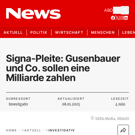
ABO
AKTUELL
POLITIK
WIRTSCHAFT
MENSCHEN
LEBE
Signa-Pleite: Gusenbauer
und Co. sollen eine
Milliarde zahlen
SUBRESSORT
AKTUALISIERT
LESEZEIT
Investigativ
08.01.2025
4 min
©
SEPA.Media, IMAGO
HOME
AKTUELL
INVESTIGATIV