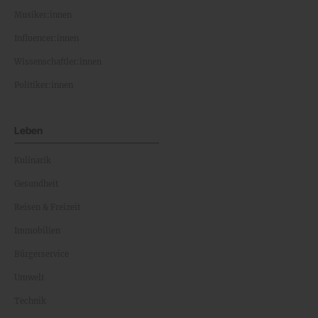
Musiker:innen
Influencer:innen
Wissenschaftler:innen
Politiker:innen
Leben
Kulinarik
Gesundheit
Reisen & Freizeit
Immobilien
Bürgerservice
Umwelt
Technik