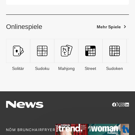
der Regionen
Onlinespiele
Mehr Spiele
Solitär
Sudoku
Mahjong
Street
Sudoken
B
S
NÖM BRUNCH
AIRFRYER