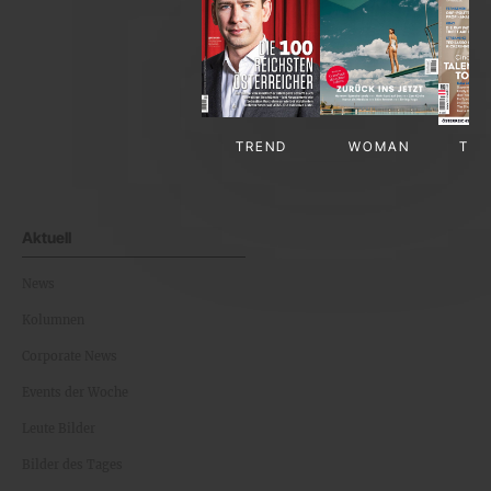
TREND
WOMAN
TV-
Aktuell
News
Kolumnen
Corporate News
Events der Woche
Leute Bilder
Bilder des Tages