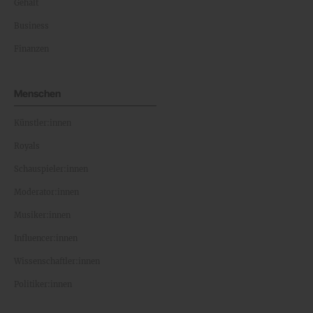
Gehalt
Business
Finanzen
Menschen
Künstler:innen
Royals
Schauspieler:innen
Moderator:innen
Musiker:innen
Influencer:innen
Wissenschaftler:innen
Politiker:innen