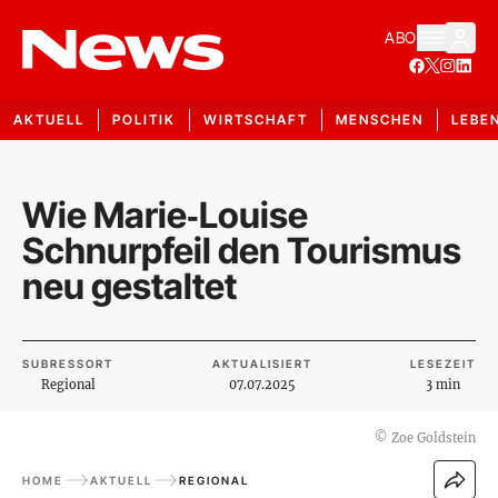
ABO
AKTUELL
POLITIK
WIRTSCHAFT
MENSCHEN
LEBE
Wie Marie‑Louise
Schnurpfeil den Tourismus
neu gestaltet
SUBRESSORT
AKTUALISIERT
LESEZEIT
Regional
07.07.2025
3 min
©
Zoe Goldstein
HOME
AKTUELL
REGIONAL