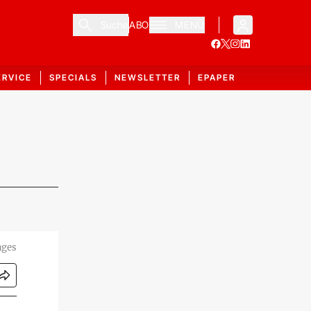
Suche
ABO
MENÜ
ERVICE
SPECIALS
NEWSLETTER
EPAPER
ages