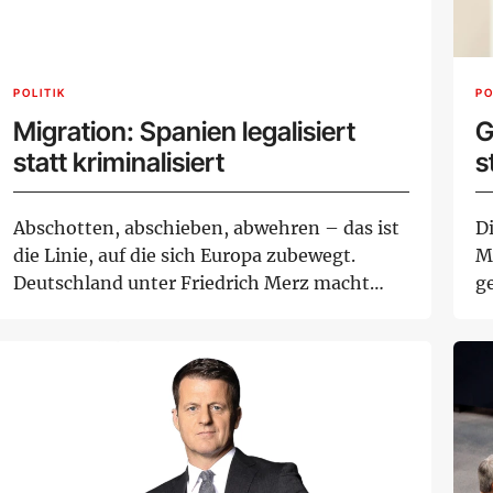
POLITIK
PO
Migration: Spanien legalisiert
G
statt kriminalisiert
s
u
M
Abschotten, abschieben, abwehren – das ist
D
die Linie, auf die sich Europa zubewegt.
M
Deutschland unter Friedrich Merz macht
g
Temp...
G.