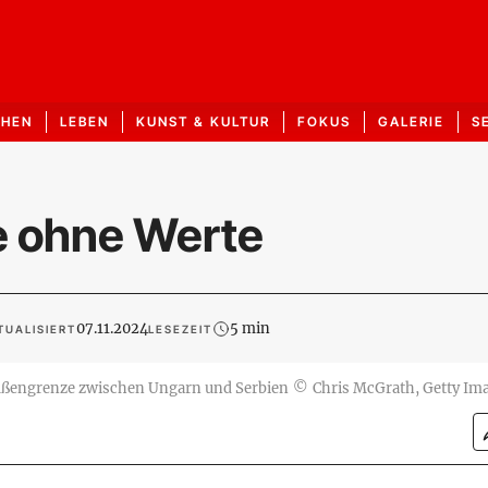
CHEN
LEBEN
KUNST & KULTUR
FOKUS
GALERIE
S
e ohne Werte
07.11.2024
5 min
TUALISIERT
LESEZEIT
ßengrenze zwischen Ungarn und Serbien
©
Chris McGrath, Getty Im