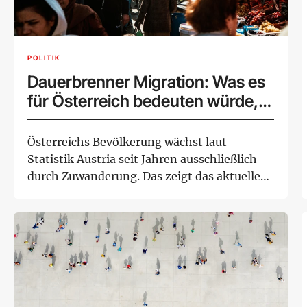
POLITIK
Dauerbrenner Migration: Was es
für Österreich bedeuten würde,
wenn es keine Zuwanderung
gäbe
Österreichs Bevölkerung wächst laut
Statistik Austria seit Jahren ausschließlich
durch Zuwanderung. Das zeigt das aktuelle
Jahr...