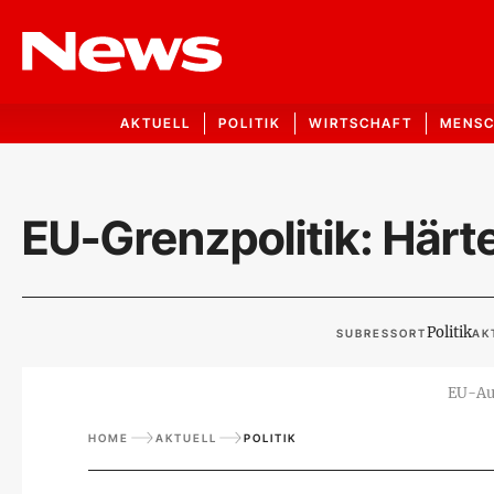
AKTUELL
POLITIK
WIRTSCHAFT
MENS
EU-Grenzpolitik: Härt
Politik
SUBRESSORT
AK
EU-Au
HOME
AKTUELL
POLITIK