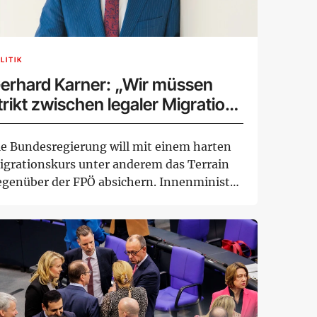
LITIK
erhard Karner: „Wir müssen
trikt zwischen legaler Migration
nd dem Kampf gegen illegale
igration trennen“
ie Bundesregierung will mit einem harten
igrationskurs unter anderem das Terrain
egenüber der FPÖ absichern. Innenminister
..