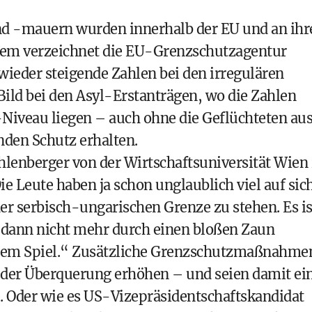
d -mauern wurden innerhalb der EU und an ihr
dem verzeichnet die EU-Grenzschutzagentur
ieder steigende Zahlen bei den irregulären
 Bild bei den Asyl-Erstanträgen, wo die Zahlen
Niveau liegen – auch ohne die Geflüchteten au
nden Schutz erhalten.
hlenberger von der Wirtschaftsuniversität Wien 
e Leute haben ja schon unglaublich viel auf sic
 serbisch-ungarischen Grenze zu stehen. Es is
h dann nicht mehr durch einen bloßen Zaun
uf dem Spiel.“ Zusätzliche Grenzschutzmaßnahme
 der Überquerung erhöhen – und seien damit ei
Oder wie es US-Vizepräsidentschaftskandidat