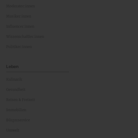
Moderator:innen
Musiker:innen
Influencer:innen
Wissenschaftler:innen
Politiker:innen
Leben
Kulinarik
Gesundheit
Reisen & Freizeit
Immobilien
Bürgerservice
Umwelt