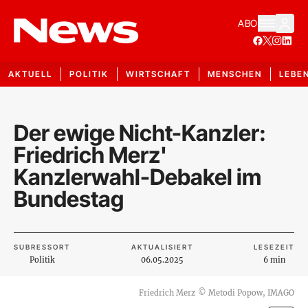
ABO
AKTUELL
POLITIK
WIRTSCHAFT
MENSCHEN
LEBE
Der ewige Nicht-Kanzler:
Friedrich Merz'
Kanzlerwahl-Debakel im
Bundestag
SUBRESSORT
AKTUALISIERT
LESEZEIT
Politik
06.05.2025
6 min
Friedrich Merz
©
Metodi Popow, IMAGO