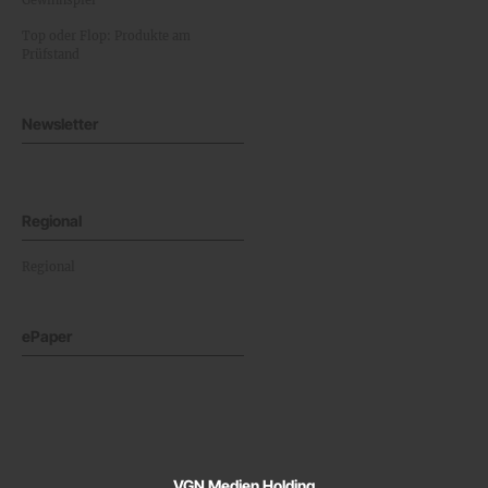
Gewinnspiel
Top oder Flop: Produkte am
Prüfstand
Newsletter
Regional
Regional
ePaper
VGN Medien Holding