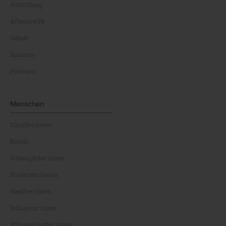
Ausbildung
Arbeitsrecht
Gehalt
Business
Finanzen
Menschen
Künstler:innen
Royals
Schauspieler:innen
Moderator:innen
Musiker:innen
Influencer:innen
Wissenschaftler:innen