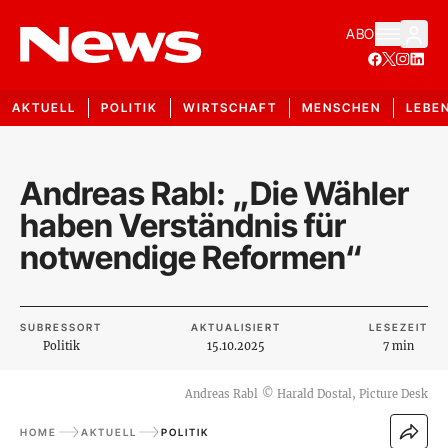
ABO
AKTUELL
POLITIK
WIRTSCHAFT
MENSCHEN
LEBE
Andreas Rabl: „Die Wähler
haben Verständnis für
notwendige Reformen“
SUBRESSORT
AKTUALISIERT
LESEZEIT
Politik
15.10.2025
7 min
Andreas Rabl
©
Harald Dostal, Picture Desk
HOME
AKTUELL
POLITIK