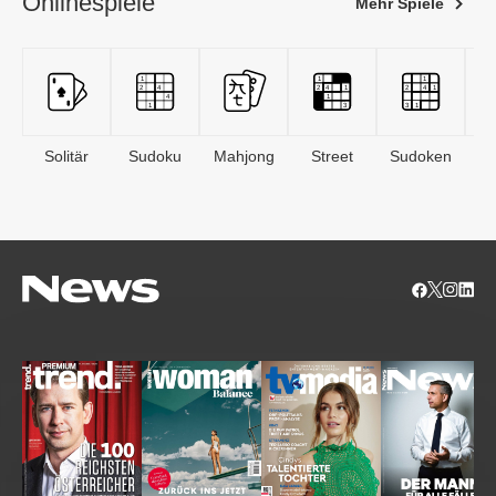
Onlinespiele
Mehr Spiele
Solitär
Sudoku
Mahjong
Street
Sudoken
B
S