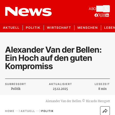
ABO
AKTUELL
POLITIK
WIRTSCHAFT
MENSCHEN
LEBE
Alexander Van der Bellen:
Ein Hoch auf den guten
Kompromiss
SUBRESSORT
AKTUALISIERT
LESEZEIT
Politik
23.12.2025
8 min
Alexander Van der Bellen
©
Ricardo Herrgott
HOME
AKTUELL
POLITIK