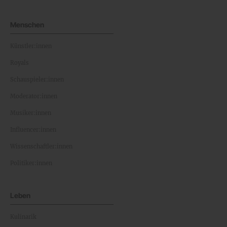
Menschen
Künstler:innen
Royals
Schauspieler:innen
Moderator:innen
Musiker:innen
Influencer:innen
Wissenschaftler:innen
Politiker:innen
Leben
Kulinarik