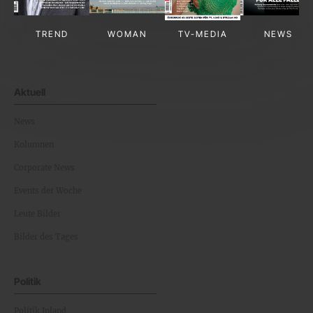
TREND
WOMAN
TV-MEDIA
NEWS
Aktuell
News
Kolumnen
Corporate News
Events der Woche
Leute Bilder
Bilder des Tages
Politik
Politik Inland