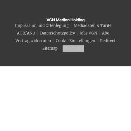
VGN Medien Holding
Impressum und Offenlegung
Mediadaten & Tarife
AGB/ANB
Datenschutzpolicy
Jobs VGN
Abo
Vertrag widerrufen
Cookie Einstellungen
Redirect
Sitemap
Fotocredits