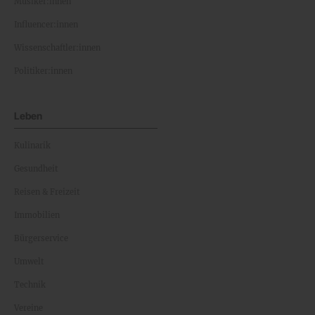
Musiker:innen
Influencer:innen
Wissenschaftler:innen
Politiker:innen
Leben
Kulinarik
Gesundheit
Reisen & Freizeit
Immobilien
Bürgerservice
Umwelt
Technik
Vereine