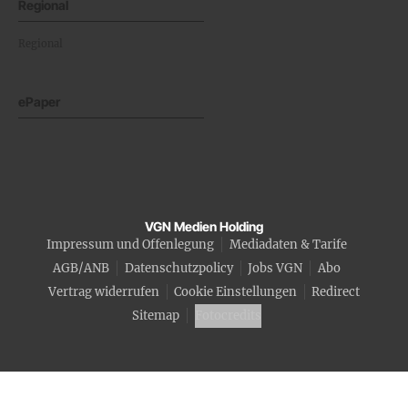
Regional
Regional
ePaper
VGN Medien Holding
Impressum und Offenlegung
Mediadaten & Tarife
AGB/ANB
Datenschutzpolicy
Jobs VGN
Abo
Vertrag widerrufen
Cookie Einstellungen
Redirect
Sitemap
Fotocredits