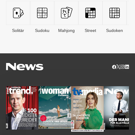
Solitär
Sudoku
Mahjong
Street
Sudoken
B
S