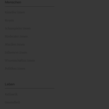
Menschen
Künstler:innen
Royals
Schauspieler:innen
Moderator:innen
Musiker:innen
Influencer:innen
Wissenschaftler:innen
Politiker:innen
Leben
Kulinarik
Gesundheit