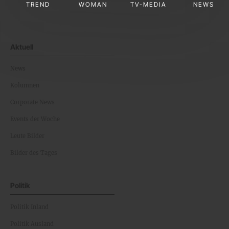
TREND
WOMAN
TV-MEDIA
NEWS
Aktuell
News
Kolumnen
Corporate News
Events der Woche
Leute Bilder
Bilder des Tages
Politik
Politik Inland
Politik Ausland