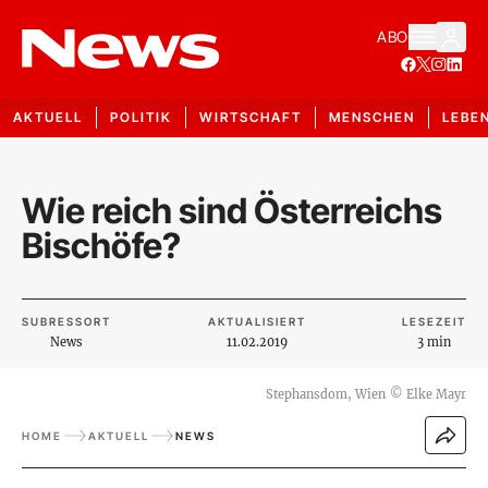
ABO
AKTUELL
POLITIK
WIRTSCHAFT
MENSCHEN
LEBE
Wie reich sind Österreichs
Bischöfe?
SUBRESSORT
AKTUALISIERT
LESEZEIT
News
11.02.2019
3 min
Stephansdom, Wien
©
Elke Mayr
HOME
AKTUELL
NEWS