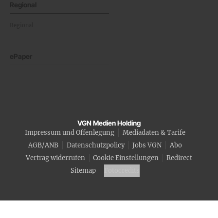
Regional
Regional
ePaper
VGN Medien Holding
Impressum und Offenlegung
Mediadaten & Tarife
AGB/ANB
Datenschutzpolicy
Jobs VGN
Abo
Vertrag widerrufen
Cookie Einstellungen
Redirect
Sitemap
Fotocredits