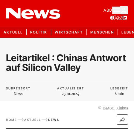
ABO
AKTUELL
POLITIK
WIRTSCHAFT
MENSCHEN
LEBE
Leitartikel : Chinas Antwort
auf Silicon Valley
SUBRESSORT
AKTUALISIERT
LESEZEIT
News
23.10.2024
6 min
©
IMAGO, Xinhua
HOME
AKTUELL
NEWS