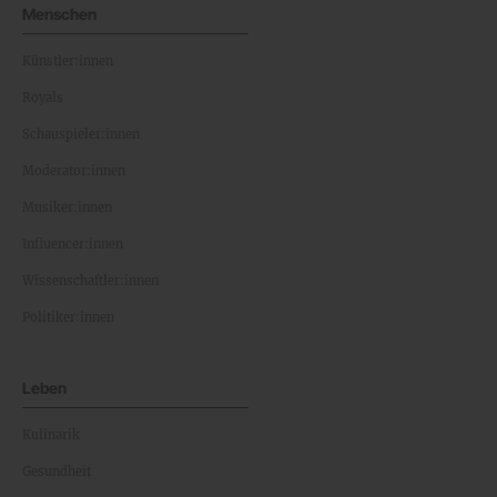
Menschen
Künstler:innen
Royals
Schauspieler:innen
Moderator:innen
Musiker:innen
Influencer:innen
Wissenschaftler:innen
Politiker:innen
Leben
Kulinarik
Gesundheit