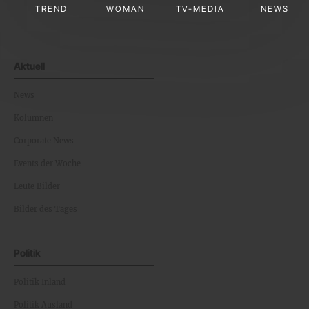
TREND
WOMAN
TV-MEDIA
NEWS
Aktuell
News
Kolumnen
Corporate News
Events der Woche
Leute Bilder
Bilder des Tages
Politik
Politik Inland
Politik Ausland