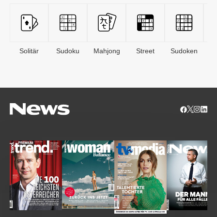
Solitär
Sudoku
Mahjong
Street
Sudoken
B
S