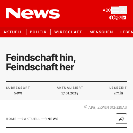
ABO
AKTUELL
POLITIK
WIRTSCHAFT
MENSCHEN
LEBE
Feindschaft hin,
Feindschaft her
SUBRESSORT
AKTUALISIERT
LESEZEIT
News
17.01.2025
3 min
©
APA, ERWIN SCHERIAU
HOME
AKTUELL
NEWS