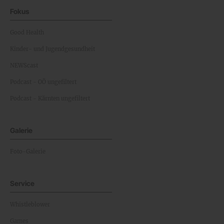
Fokus
Good Health
Kinder- und Jugendgesundheit
NEWScast
Podcast - OÖ ungefiltert
Podcast - Kärnten ungefiltert
Galerie
Foto-Galerie
Service
Whistleblower
Games