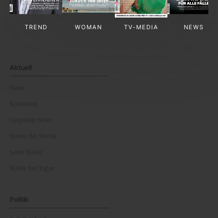
TREND
WOMAN
TV-MEDIA
NEWS
Aktuell
News
Kolumnen
Corporate News
Events der Woche
Leute Bilder
Bilder des Tages
Politik