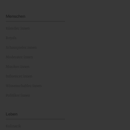
Menschen
Künstler:innen
Royals
Schauspieler:innen
Moderator:innen
Musiker:innen
Influencer:innen
Wissenschaftler:innen
Politiker:innen
Leben
Kulinarik