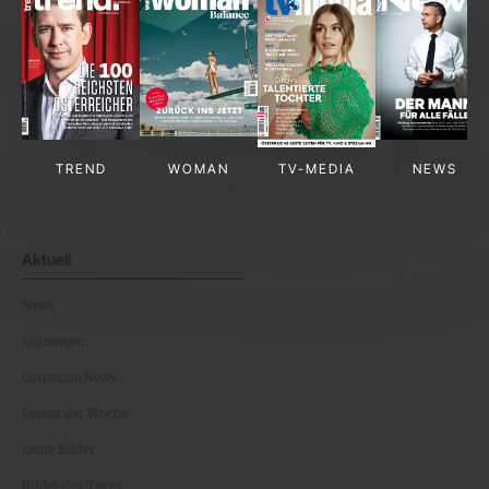
TREND
WOMAN
TV-MEDIA
NEWS
Aktuell
News
Kolumnen
Corporate News
Events der Woche
Leute Bilder
Bilder des Tages