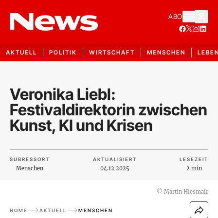
ABO
AKTUELL
POLITIK
WIRTSCHAFT
MENSCHEN
LEBE
Veronika Liebl:
Festivaldirektorin zwischen
Kunst, KI und Krisen
SUBRESSORT
AKTUALISIERT
LESEZEIT
Menschen
04.12.2025
2 min
©
Martin Hiesmair
HOME
AKTUELL
MENSCHEN