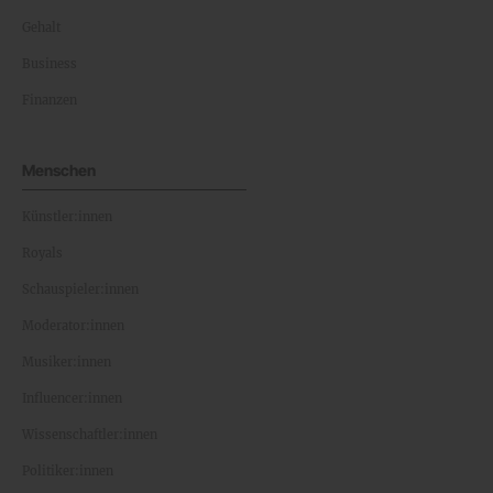
Gehalt
Business
Finanzen
Menschen
Künstler:innen
Royals
Schauspieler:innen
Moderator:innen
Musiker:innen
Influencer:innen
Wissenschaftler:innen
Politiker:innen