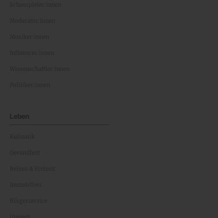
Schauspieler:innen
Moderator:innen
Musiker:innen
Influencer:innen
Wissenschaftler:innen
Politiker:innen
Leben
Kulinarik
Gesundheit
Reisen & Freizeit
Immobilien
Bürgerservice
Umwelt