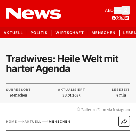
ABO
AKTUELL
POLITIK
WIRTSCHAFT
MENSCHEN
LEBE
Tradwives: Heile Welt mit
harter Agenda
SUBRESSORT
AKTUALISIERT
LESEZEIT
Menschen
28.01.2025
5 min
©
Ballerina Farm via Instagram
HOME
AKTUELL
MENSCHEN