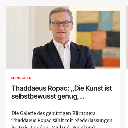
MENSCHEN
Thaddaeus Ropac: „Die Kunst ist
selbstbewusst genug,
Widerstand zu leisten“
Die Galerie des gebürtigen Kärntners
Thaddaeus Ropac zählt mit Niederlassungen
in Paris, London, Mailand, Seoul und