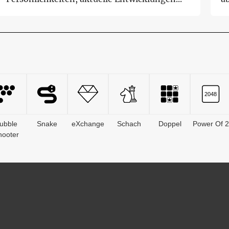
St
ubble
Snake
eXchange
Schach
Doppel
Power Of 2
hooter