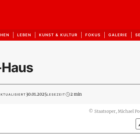
CHEN
LEBEN
KUNST & KULTUR
FOKUS
GALERIE
S
r-Haus
30.01.2025
2 min
KTUALISIERT
LESEZEIT
©
Staatsoper, Michael P