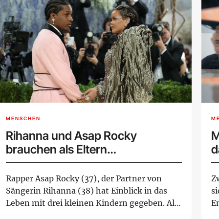
MENSCHEN
M
Rihanna und Asap Rocky
M
brauchen als Eltern
d
Unterstützung
Rapper Asap Rocky (37), der Partner von
Z
Sängerin Rihanna (38) hat Einblick in das
s
Leben mit drei kleinen Kindern gegeben. Als
E
Elte...