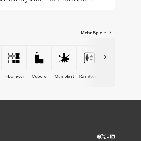
euerliche...
Mehr Spiele
Fibonacci
Cuboro
Gumblast
Rushtower
Advents­
kalender