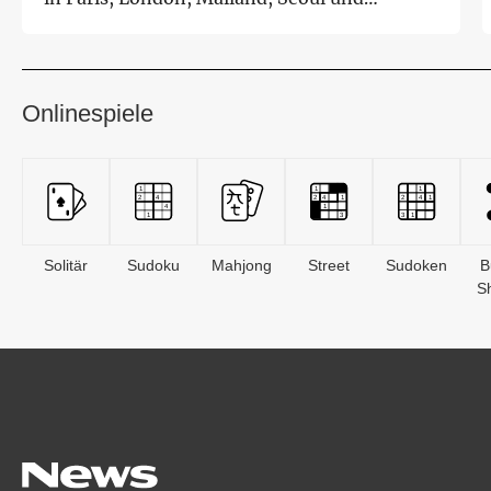
Salzburg zu...
Onlinespiele
Solitär
Sudoku
Mahjong
Street
Sudoken
B
S