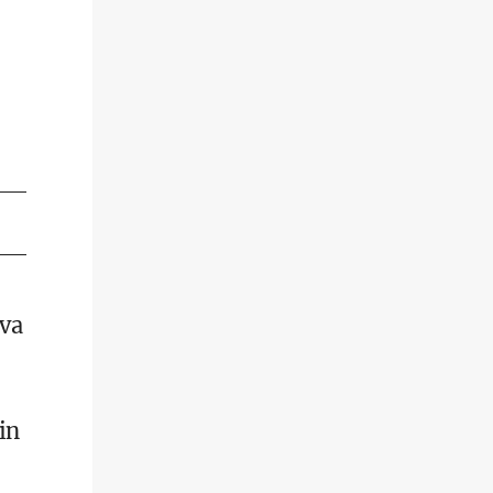
ova
in