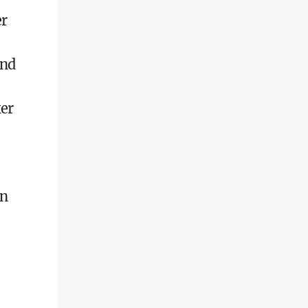
er
und
er
en