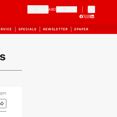
Suche
ABO
MENÜ
ERVICE
SPECIALS
NEWSLETTER
EPAPER
es
ages