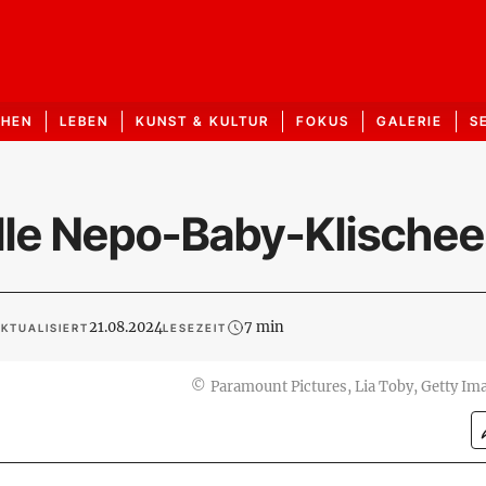
CHEN
LEBEN
KUNST & KULTUR
FOKUS
GALERIE
S
alle Nepo-Baby-Klische
21.08.2024
7 min
KTUALISIERT
LESEZEIT
©
Paramount Pictures, Lia Toby, Getty Im