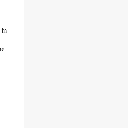
 in
he