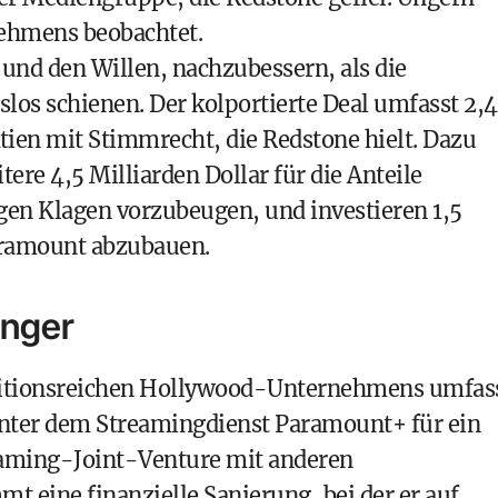
nehmens beobachtet.
 und den Willen, nachzubessern, als die
os schienen. Der kolportierte Deal umfasst 2,4
Aktien mit Stimmrecht, die Redstone hielt. Dazu
tere 4,5 Milliarden Dollar für die Anteile
en Klagen vorzubeugen, und investieren 1,5
aramount abzubauen.
anger
raditionsreichen Hollywood-Unternehmens umfas
inter dem Streamingdienst Paramount+ für ein
eaming-Joint-Venture mit anderen
eine finanzielle Sanierung, bei der er auf