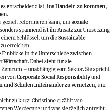
s entscheidend ist,
ins Handeln zu kommen
,
hen.
e gezielt reformieren kann, um
soziale
Besonders spannend ist ihr Ansatz zur Umsetzung
einem Schlüssel, um die
Sustainable
 zu erreichen.
e Einblicke in die Unterschiede zwischen
r Wirtschaft
. Dabei steht für sie
 Zentrum – unabhängig vom Sektor. Sie spricht
gen von
Corporate Social Responsibility
und
 und Schulen miteinander zu vernetzen
, um
ht zu kurz: Christiane erzählt von
enen Werdegang und was sie täglich antreibt,