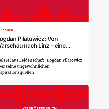
ENSCHEN
ogdan Pilatowicz: Von
arschau nach Linz – eine
ünstlerreise
alerei aus Leidenschaft: Bogdan Pilatowicz
ber seine ungewöhnlichen
nspirationsquellen