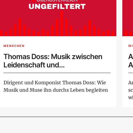
MENSCHEN
W
Thomas Doss: Musik zwischen
A
Leidenschaft und
A
internationalem Erfolg
A
Dirigent und Komponist Thomas Doss: Wie
A
Musik und Muse ihn durchs Leben begleiten
s
wi