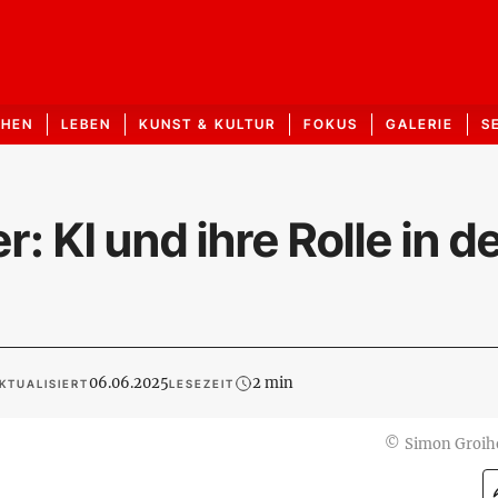
CHEN
LEBEN
KUNST & KULTUR
FOKUS
GALERIE
S
: KI und ihre Rolle in d
06.06.2025
2 min
KTUALISIERT
LESEZEIT
©
Simon Groih