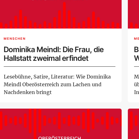
MENSCHEN
M
Dominika Meindl: Die Frau, die
B
Hallstatt zweimal erfindet
W
K
Lesebühne, Satire, Literatur: Wie Dominika
M
Meindl Oberösterreich zum Lachen und
ü
Nachdenken bringt
I