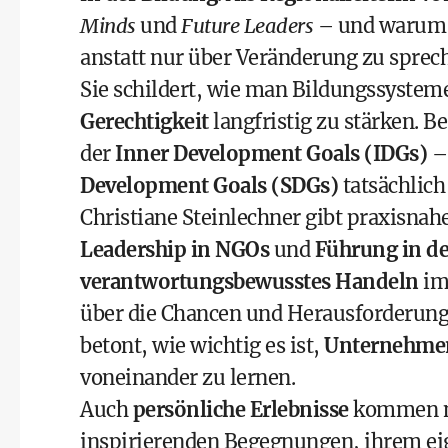
Minds
und
Future Leaders
– und warum e
anstatt nur über Veränderung zu sprec
Sie schildert, wie man Bildungssystem
Gerechtigkeit
langfristig zu stärken. 
der
Inner Development Goals (IDGs)
– 
Development Goals (SDGs)
tatsächlich
Christiane Steinlechner gibt praxisnah
Leadership in NGOs
und
Führung in de
verantwortungsbewusstes Handeln
im
über die Chancen und Herausforderun
betont, wie wichtig es ist,
Unternehmen
voneinander zu lernen.
Auch
persönliche Erlebnisse
kommen nic
inspirierenden Begegnungen, ihrem eig