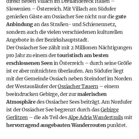
direkt neben Villach im Dreiländereck Italien –
Slowenien – Österreich. Mit Villach am Südufer
genießen Gäste am Ossiacher See nicht nur die
gute
Anbindung
an das Straßen- und Schienennetz,
sondern auch die vielen verschiedenen kulturellen
Angebote in der Bezirkshauptstadt.
Der Ossiacher See zählt mit 2 Millionen Nächtigungen
pro Jahr zu einem der
touristisch am besten
erschlossenen Seen
in Österreich – durch seine Größe
ist er aber mitnichten überlaufen. Am Südufer liegt
mit der Gemeinde Ossiach neben Steindorf im Norden
der Westausläufer der
Ossiacher Tauern
– einem
beeindrucken Gebirge, der zur
malerischen
Atmosphäre
des Ossiacher Sees beiträgt. Am Nordufer
ist der Ossiacher See begrenzt durch das
Gebirge
Gerlitzen
– die als Teil des
Alpe Adria Wandertrails
mit
hervorragend
ausgebauten Wanderrouten
punktet.