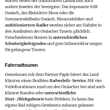
warten neben der traumhaften Landschaft auch
andere Juwelen der Seeregion: Das imposante
Stift
Ossiach
, das Bleistätter Moor oder die
Sommerrodelbahn Ossiach
. Mountainbiker und
ambitioniertere Radler
werden sicher am Südufer in
den Ausläufern der Ossiacher Tauern glücklich.
Verschiedenste Routen in
unterschiedlichen
Schwierigkeitsgraden
und gute Infrastruktur sorgen
für gelungene Touren.
Fahrradtouren
Gemeinsam mit dem Partner
Papin
bietet das
Land
Kärnten
einen flexiblen
Radverleih-Service
. Mit vier
Verleihstationen rund um den Ossiacher See sind auch
kürzere Runden oder
unterschiedliche
Start-/Rückgabeorte
kein Problem. So kann das
eigene Rad ruhigen Gewissens zuhause gelassen