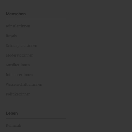
Menschen
Künstler:innen
Royals
Schauspieler:innen
Moderator:innen
Musiker:innen
Influencer:innen
Wissenschaftler:innen
Politiker:innen
Leben
Kulinarik