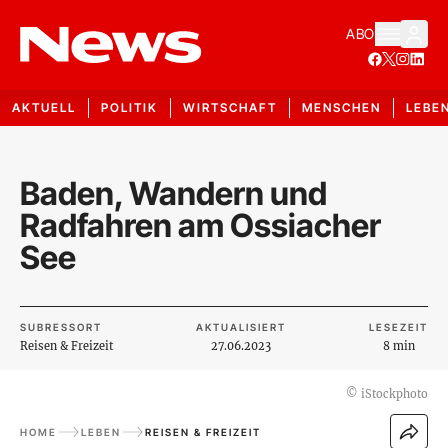
ABO
AKTUELL
POLITIK
WIRTSCHAFT
MENSCHEN
LEBE
Baden, Wandern und
Radfahren am Ossiacher
See
SUBRESSORT
AKTUALISIERT
LESEZEIT
Reisen & Freizeit
27.06.2023
8 min
©
iStockphoto
HOME
LEBEN
REISEN & FREIZEIT