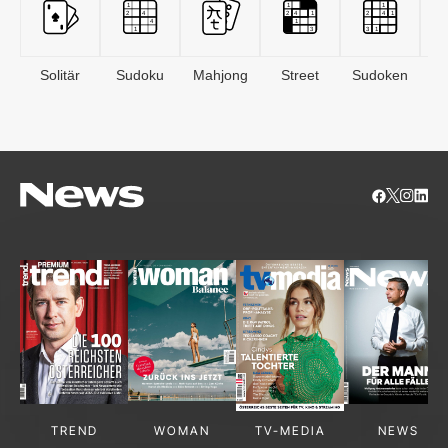
Solitär
Sudoku
Mahjong
Street
Sudoken
B
S
TREND
WOMAN
TV-MEDIA
NEWS