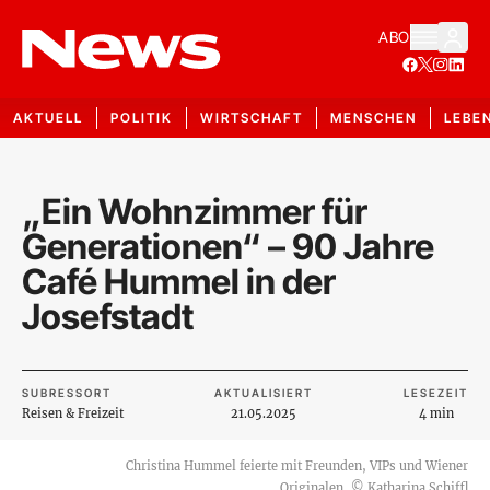
ABO
AKTUELL
POLITIK
WIRTSCHAFT
MENSCHEN
LEBE
„Ein Wohnzimmer für
Generationen“ – 90 Jahre
Café Hummel in der
Josefstadt
SUBRESSORT
AKTUALISIERT
LESEZEIT
Reisen & Freizeit
21.05.2025
4 min
Christina Hummel feierte mit Freunden, VIPs und Wiener
Originalen.
©
Katharina Schiffl