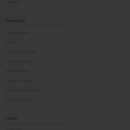
Finanzen
Menschen
Künstler:innen
Royals
Schauspieler:innen
Moderator:innen
Musiker:innen
Influencer:innen
Wissenschaftler:innen
Politiker:innen
Leben