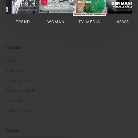
TREND
WOMAN
TV-MEDIA
NEWS
Aktuell
News
Kolumnen
Corporate News
Events der Woche
Leute Bilder
Bilder des Tages
Politik