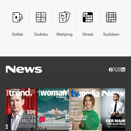
Solitär
Sudoku
Mahjong
Street
Sudoken
B
S