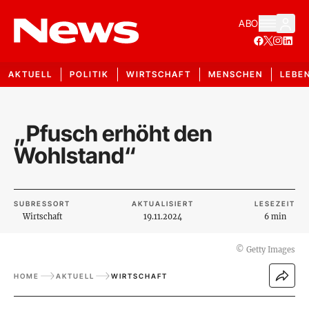
ABO
AKTUELL
POLITIK
WIRTSCHAFT
MENSCHEN
LEBE
„Pfusch erhöht den
Wohlstand“
SUBRESSORT
AKTUALISIERT
LESEZEIT
Wirtschaft
19.11.2024
6 min
©
Getty Images
HOME
AKTUELL
WIRTSCHAFT