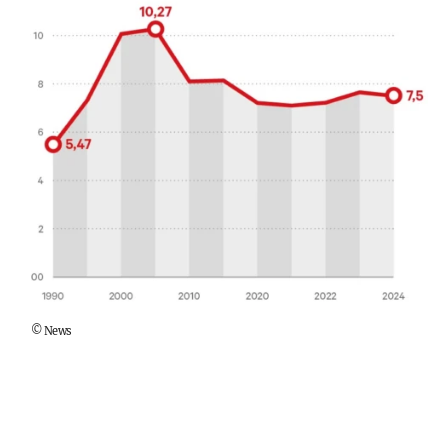
©
News