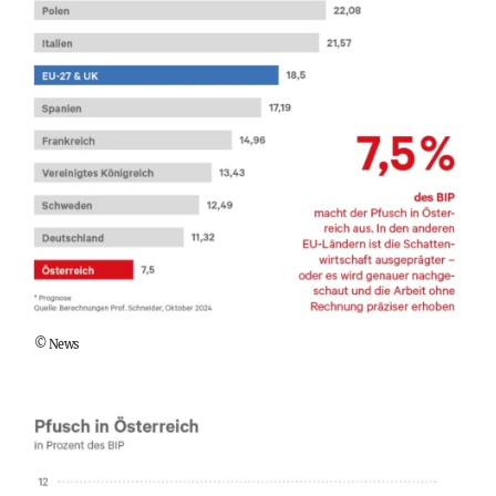
©
News