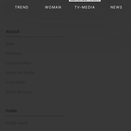
TREND
WOMAN
TV-MEDIA
NEWS
Aktuell
News
Kolumnen
Corporate News
Events der Woche
Leute Bilder
Bilder des Tages
Politik
Politik Inland