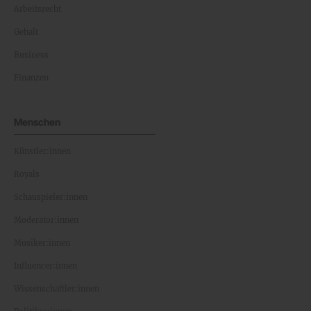
Arbeitsrecht
Gehalt
Business
Finanzen
Menschen
Künstler:innen
Royals
Schauspieler:innen
Moderator:innen
Musiker:innen
Influencer:innen
Wissenschaftler:innen