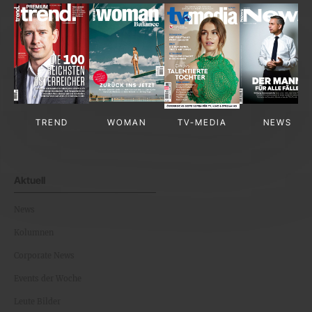
TREND
WOMAN
TV-MEDIA
NEWS
Aktuell
News
Kolumnen
Corporate News
Events der Woche
Leute Bilder