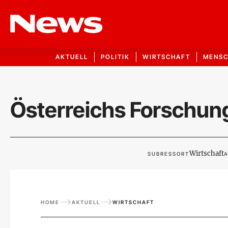
AKTUELL
POLITIK
WIRTSCHAFT
MENS
Österreichs Forschun
Wirtschaft
SUBRESSORT
A
HOME
AKTUELL
WIRTSCHAFT