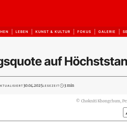
CHEN
LEBEN
KUNST & KULTUR
FOKUS
GALERIE
S
gsquote auf Höchststa
30.04.2025
3 min
KTUALISIERT
LESEZEIT
©
Chokniti Khongchum, Pe