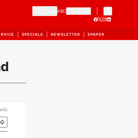
Suche
ABO
MENÜ
ERVICE
SPECIALS
NEWSLETTER
EPAPER
nd
xels