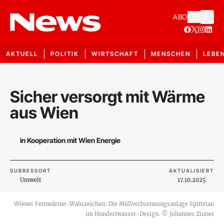
ABO
AKTUELL
POLITIK
WIRTSCHAFT
MENSCHEN
LEBE
Sicher versorgt mit Wärme
aus Wien
in Kooperation mit Wien Energie
SUBRESSORT
AKTUALISIERT
Umwelt
17.10.2025
Wiener Fernwärme-Wahrzeichen: Die Müllverbrennungsanlage Spittelau
im Hundertwasser-Design.
©
Johannes Zinner