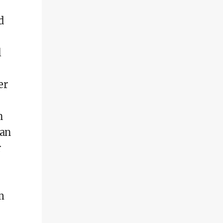
d
l
er
n
man
r
m