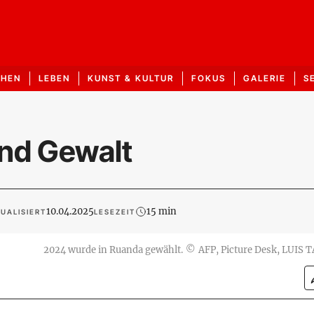
CHEN
LEBEN
KUNST & KULTUR
FOKUS
GALERIE
S
und Gewalt
10.04.2025
15 min
UALISIERT
LESEZEIT
2024 wurde in Ruanda gewählt.
©
AFP, Picture Desk, LUIS 