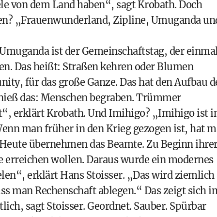
viele von dem Land haben“, sagt Krobath. Doch
ten? „Frauenwunderland, Zipline, Umuganda un
Umuganda ist der Gemeinschaftstag, der einma
ten. Das heißt: Straßen kehren oder Blumen
ity, für das große Ganze. Das hat den Aufbau d
 hieß das: Menschen begraben. Trümmer
t“, erklärt Krobath. Und Imihigo? „Imihigo ist i
Wenn man früher in den Krieg gezogen ist, hat 
 Heute übernehmen das Beamte. Zu Beginn ihre
sie erreichen wollen. Daraus wurde ein modernes
n“, erklärt Hans Stoisser. „Das wird ziemlich
ss man Rechenschaft ablegen.“ Das zeigt sich i
tlich, sagt Stoisser. Geordnet. Sauber. Spürbar