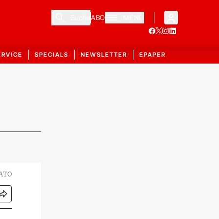
Suche
ABO
MENÜ
ERVICE
SPECIALS
NEWSLETTER
EPAPER
TATO