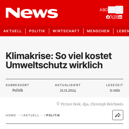
ABO
AKTUELL
POLITIK
WIRTSCHAFT
MENSCHEN
LEBE
Klimakrise: So viel kostet
Umweltschutz wirklich
SUBRESSORT
AKTUALISIERT
LESEZEIT
Politik
21.11.2024
11 min
©
Picture Desk, dpa, Christoph Reichwein
HOME
AKTUELL
POLITIK