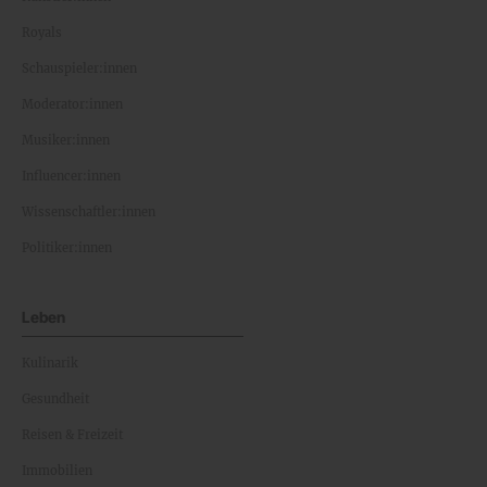
Royals
Schauspieler:innen
Moderator:innen
Musiker:innen
Influencer:innen
Wissenschaftler:innen
Politiker:innen
Leben
Kulinarik
Gesundheit
Reisen & Freizeit
Immobilien