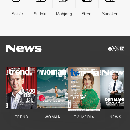
Solitär
Sudoku
Mahjong
Street
Sudoken
B
S
TREND
WOMAN
TV-MEDIA
NEWS