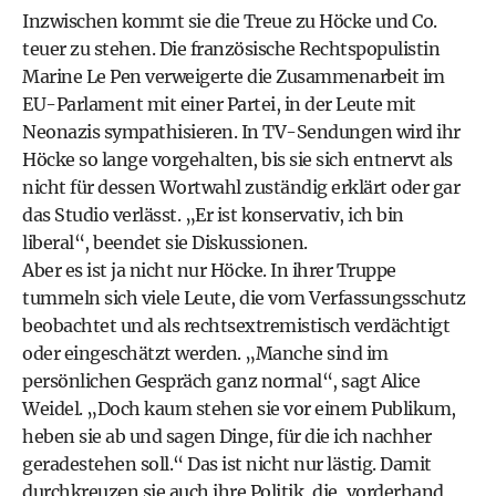
Inzwischen kommt sie die Treue zu Höcke und Co.
teuer zu stehen. Die französische Rechtspopulistin
Marine Le Pen verweigerte die Zusammenarbeit im
EU-Parlament mit einer Partei, in der Leute mit
Neonazis sympathisieren. In TV-Sendungen wird ihr
Höcke so lange vorgehalten, bis sie sich entnervt als
nicht für dessen Wortwahl zuständig erklärt oder gar
das Studio verlässt. „Er ist konservativ, ich bin
liberal“, beendet sie Diskussionen.
Aber es ist ja nicht nur Höcke. In ihrer Truppe
tummeln sich viele Leute, die vom Verfassungsschutz
beobachtet und als rechtsextremistisch verdächtigt
oder eingeschätzt werden. „Manche sind im
persönlichen Gespräch ganz normal“, sagt Alice
Weidel. „Doch kaum stehen sie vor einem Publikum,
heben sie ab und sagen Dinge, für die ich nachher
geradestehen soll.“ Das ist nicht nur lästig. Damit
durchkreuzen sie auch ihre Politik, die, vorderhand