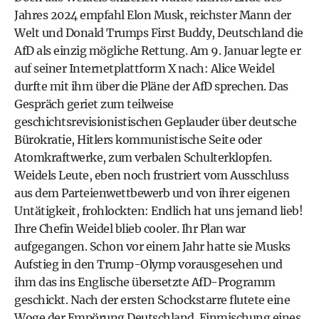
Jahres 2024 empfahl Elon Musk, reichster Mann der
Welt und Donald Trumps First Buddy, Deutschland die
AfD als einzig mögliche Rettung. Am 9. Januar legte er
auf seiner Internetplattform X nach: Alice Weidel
durfte mit ihm über die Pläne der AfD sprechen. Das
Gespräch geriet zum teilweise
geschichtsrevisionistischen Geplauder über deutsche
Bürokratie, Hitlers kommunistische Seite oder
Atomkraftwerke, zum verbalen Schulterklopfen.
Weidels Leute, eben noch frustriert vom Ausschluss
aus dem Parteienwettbewerb und von ihrer eigenen
Untätigkeit, frohlockten: Endlich hat uns jemand lieb!
Ihre Chefin Weidel blieb cooler. Ihr Plan war
aufgegangen. Schon vor einem Jahr hatte sie Musks
Aufstieg in den Trump-Olymp vorausgesehen und
ihm das ins Englische übersetzte AfD-Programm
geschickt. Nach der ersten Schockstarre flutete eine
Woge der Empörung Deutschland. Einmischung eines