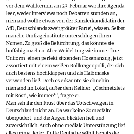
vor dem Wahltermin am 23. Februar war ihre Agenda
leer, weder Interviews noch Debatten standen an,
niemand wollte etwas von der Kanzlerkandidatin der
AfD, Deutschlands zweitgrößter Partei, wissen. Selbst
manche Umfrageinstitute unterschlugen ihren
Namen. Zu groß die Befürchtung, das könnte sie
hoffähig machen. Alice Weidel trug wie immer ihre
Uniform, einen perfekt sitzenden Hosenanzug, jetzt
assortiert mit einem weißen Rollkragenpulli, der sich
auch bestens hochklappen und als Halbmaske
verwenden ließ. Doch es erkannte sie ohnehin
niemand im Lokal, außer dem Kellner. „Gschnetzlets
mit Rösti, wie immer?“, fragte er.
Man sah ihr den Frust über das Totschweigen in
Deutschland nicht an. Da war keine Zornesfalte
überpudert, und die Augen blickten hell und
zuversichtlich. Auch ohne mediale Unterstützung lief
alles prima. Jeder fünfte Deutsche wählt bereits die