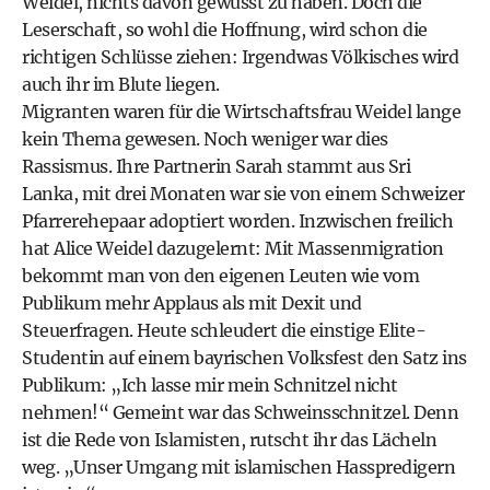
Weidel, nichts davon gewusst zu haben. Doch die
Leserschaft, so wohl die Hoffnung, wird schon die
richtigen Schlüsse ziehen: Irgendwas Völkisches wird
auch ihr im Blute liegen.
Migranten waren für die Wirtschaftsfrau Weidel lange
kein Thema gewesen. Noch weniger war dies
Rassismus. Ihre Partnerin Sarah stammt aus Sri
Lanka, mit drei Monaten war sie von einem Schweizer
Pfarrerehepaar adoptiert worden. Inzwischen freilich
hat Alice Weidel dazugelernt: Mit Massenmigration
bekommt man von den eigenen Leuten wie vom
Publikum mehr Applaus als mit Dexit und
Steuerfragen. Heute schleudert die einstige Elite-
Studentin auf einem bayrischen Volksfest den Satz ins
Publikum: „Ich lasse mir mein Schnitzel nicht
nehmen!“ Gemeint war das Schweinsschnitzel. Denn
ist die Rede von Islamisten, rutscht ihr das Lächeln
weg. „Unser Umgang mit islamischen Hasspredigern