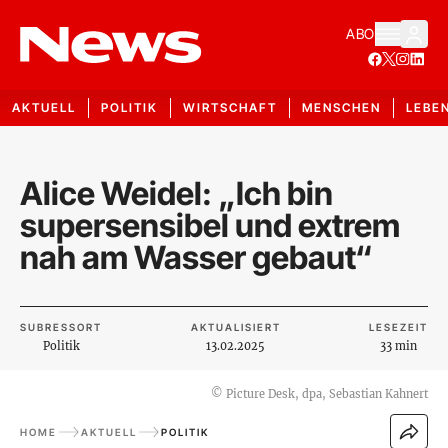
ABO
AKTUELL
POLITIK
WIRTSCHAFT
MENSCHEN
LEBE
Alice Weidel: „Ich bin
supersensibel und extrem
nah am Wasser gebaut“
SUBRESSORT
AKTUALISIERT
LESEZEIT
Politik
13.02.2025
33 min
©
Picture Desk, dpa, Sebastian Kahnert
HOME
AKTUELL
POLITIK