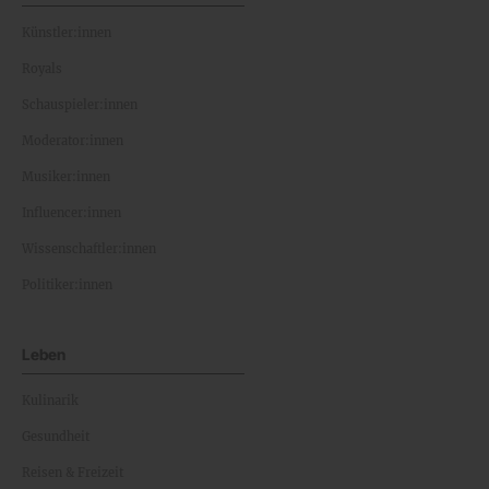
Künstler:innen
Royals
Schauspieler:innen
Moderator:innen
Musiker:innen
Influencer:innen
Wissenschaftler:innen
Politiker:innen
Leben
Kulinarik
Gesundheit
Reisen & Freizeit