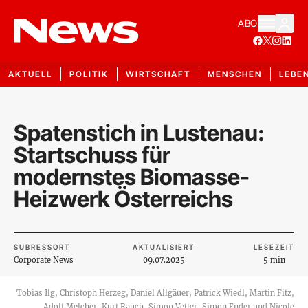
ABO
AKTUELL
POLITIK
WIRTSCHAFT
MENSCHEN
LEBE
Spatenstich in Lustenau:
Startschuss für
modernstes Biomasse-
Heizwerk Österreichs
SUBRESSORT
AKTUALISIERT
LESEZEIT
Corporate News
09.07.2025
5 min
Tobias Ilg, Christoph Herzeg, Daniel Allgäuer, Patrick Wiedl, Martin Fitz,
Adolf Melcher, Kurt Rauch, Simon Vetter, Simon Ender und Nicole