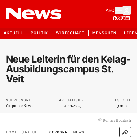
ABO
AKTUELL
POLITIK
WIRTSCHAFT
MENSCHEN
LEBE
Neue Leiterin für den Kelag-
Ausbildungscampus St.
Veit
SUBRESSORT
AKTUALISIERT
LESEZEIT
Corporate News
21.01.2025
3 min
©
Roman Huditsch
HOME
AKTUELL
CORPORATE NEWS