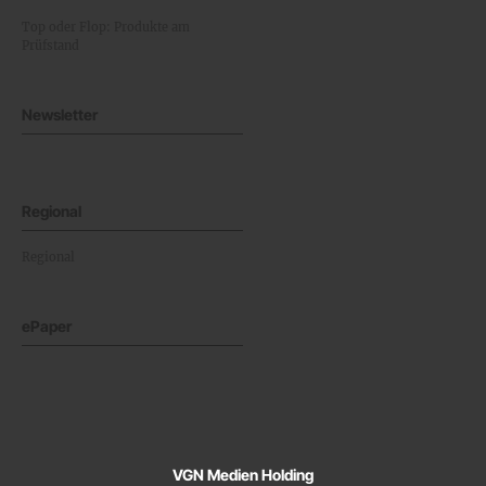
Top oder Flop: Produkte am
Prüfstand
Newsletter
Regional
Regional
ePaper
VGN Medien Holding