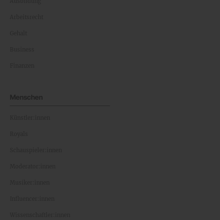
Ausbildung
Arbeitsrecht
Gehalt
Business
Finanzen
Menschen
Künstler:innen
Royals
Schauspieler:innen
Moderator:innen
Musiker:innen
Influencer:innen
Wissenschaftler:innen