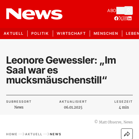
ABO
AKTUELL
POLITIK
WIRTSCHAFT
MENSCHEN
LEBE
Leonore Gewessler: „Im
Saal war es
mucksmäuschenstill“
SUBRESSORT
AKTUALISIERT
LESEZEIT
News
06.01.2025
4 min
©
Matt Observe, News
HOME
AKTUELL
NEWS