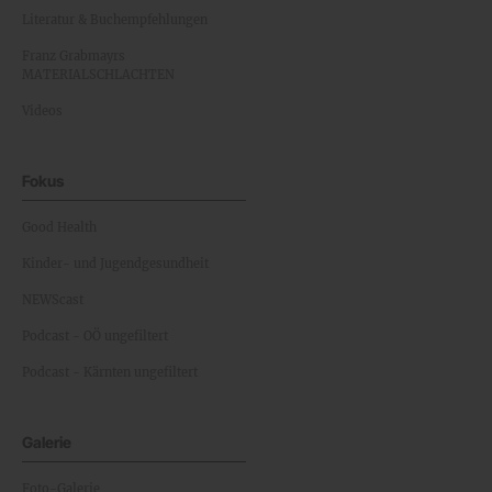
Literatur & Buchempfehlungen
Franz Grabmayrs
MATERIALSCHLACHTEN
Videos
Fokus
Good Health
Kinder- und Jugendgesundheit
NEWScast
Podcast - OÖ ungefiltert
Podcast - Kärnten ungefiltert
Galerie
Foto-Galerie