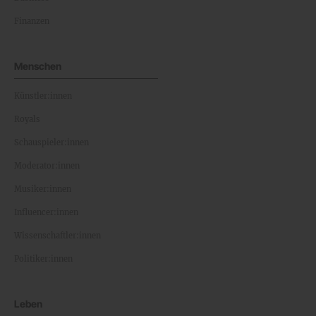
Finanzen
Menschen
Künstler:innen
Royals
Schauspieler:innen
Moderator:innen
Musiker:innen
Influencer:innen
Wissenschaftler:innen
Politiker:innen
Leben