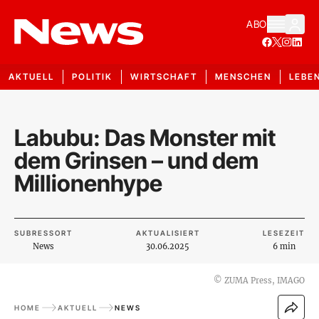
ABO
AKTUELL
POLITIK
WIRTSCHAFT
MENSCHEN
LEBE
Labubu: Das Monster mit
dem Grinsen – und dem
Millionenhype
SUBRESSORT
AKTUALISIERT
LESEZEIT
News
30.06.2025
6 min
©
ZUMA Press, IMAGO
HOME
AKTUELL
NEWS