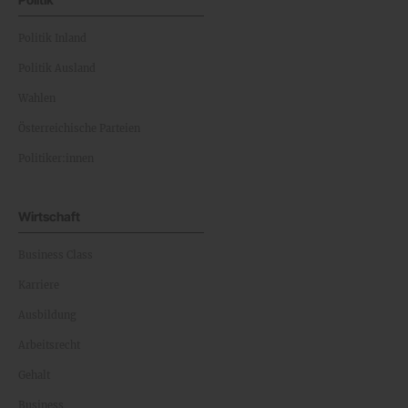
Politik Inland
Politik Ausland
Wahlen
Österreichische Parteien
Politiker:innen
Wirtschaft
Business Class
Karriere
Ausbildung
Arbeitsrecht
Gehalt
Business