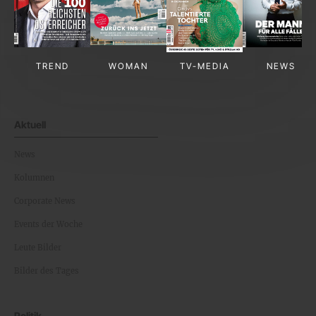
TREND
WOMAN
TV-MEDIA
NEWS
Aktuell
News
Kolumnen
Corporate News
Events der Woche
Leute Bilder
Bilder des Tages
Politik