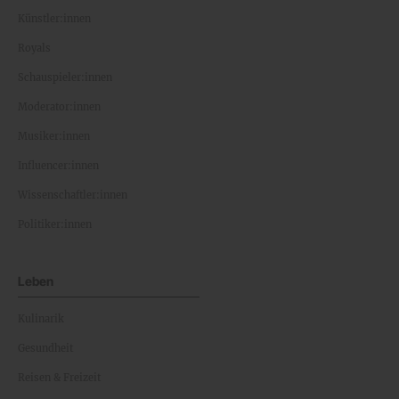
Künstler:innen
Royals
Schauspieler:innen
Moderator:innen
Musiker:innen
Influencer:innen
Wissenschaftler:innen
Politiker:innen
Leben
Kulinarik
Gesundheit
Reisen & Freizeit