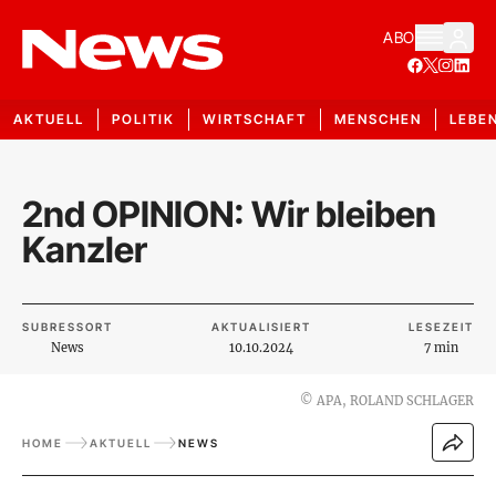
ABO
AKTUELL
POLITIK
WIRTSCHAFT
MENSCHEN
LEBE
2nd OPINION: Wir bleiben
Kanzler
SUBRESSORT
AKTUALISIERT
LESEZEIT
News
10.10.2024
7 min
©
APA, ROLAND SCHLAGER
HOME
AKTUELL
NEWS