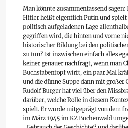
Man könnte zusammenfassend sagen: Kl
Hitler heißt eigentlich Putin und spiel
politisch aufgeladenen Lage allenthal
gegriffen wird, die hinten und vorne 
historischer Bildung bei den politisch
zu tun? Ist inzwischen einfach alles e
keiner genauer nachfragt, wenn man Ch
Buchstabentopf wirft, ein paar Mal kr
und die dünne Suppe dann mit großer G
Rudolf Burger hat viel über den Missb
darüber, welche Rolle in diesem Kontex
spielt. Er wurde mitgeprägt von dem f
im März 1945 im KZ Buchenwald umge
„Gebrauch der Geschichte“ und darüber