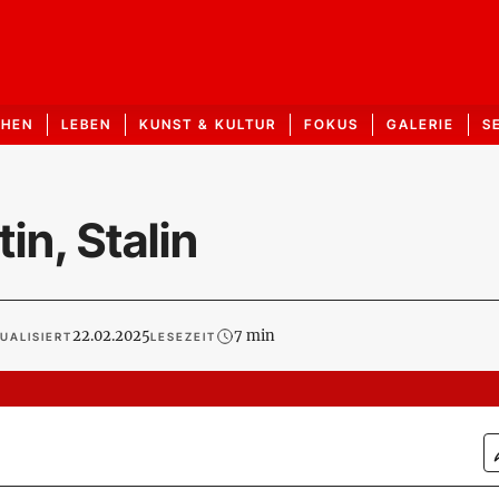
CHEN
LEBEN
KUNST & KULTUR
FOKUS
GALERIE
S
in, Stalin
22.02.2025
7 min
UALISIERT
LESEZEIT