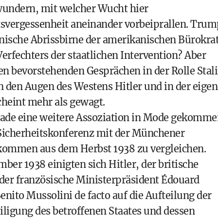
wundern, mit welcher Wucht hier
svergessenheit aneinander vorbeiprallen. Trum
kanische Abrissbirne der amerikanischen Bürokra
rfechters der staatlichen Intervention? Aber
den bevorstehenden Gesprächen in der Rolle Stal
in den Augen des Westens Hitler und in der eige
heint mehr als gewagt.
rade eine weitere Assoziation in Mode gekomme
 Sicherheitskonferenz mit der Münchener
ommen aus dem Herbst 1938 zu vergleichen.
ber 1938 einigten sich Hitler, der britische
der französische Ministerpräsident Édouard
Benito Mussolini de facto auf die Aufteilung der
ligung des betroffenen Staates und dessen