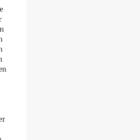
e
r
en
n
n
n
en
er
e