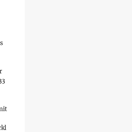
s
r
33
,
mit
ckl