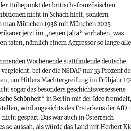
der Höhepunkt der britisch-französischen
bitionen nicht in Schach hielt, sondern
nn man München 1938 mit München 2025
erikaner jetzt im „neuen Jalta“ vorhaben, was
n taten, nämlich einem Aggressor so lange alle
ommenden Wochenende stattfindende deutsche
ergleicht, bei der die NSDAP nur 33 Prozent de
ten, um Hitlers Machtergreifung im Frühjahr 19
eicht sogar das besonders geschichtsversessene
sche Schönheit“ in Berlin mit der Idee fremdelt
ustellen, wird angesichts des Erstarkens der AfD 
nicht gespart. Das war auch in Österreich
s so aussah, als würde das Land mit Herbert Ki