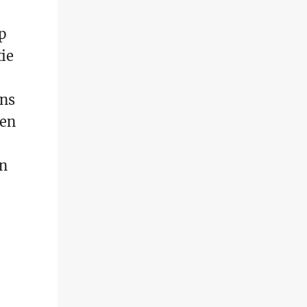
p
tie
ins
nen
n