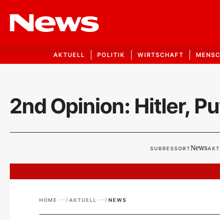
AKTUELL
POLITIK
WIRTSCHAFT
MENS
2nd Opinion: Hitler, Put
News
SUBRESSORT
AKT
HOME
AKTUELL
NEWS