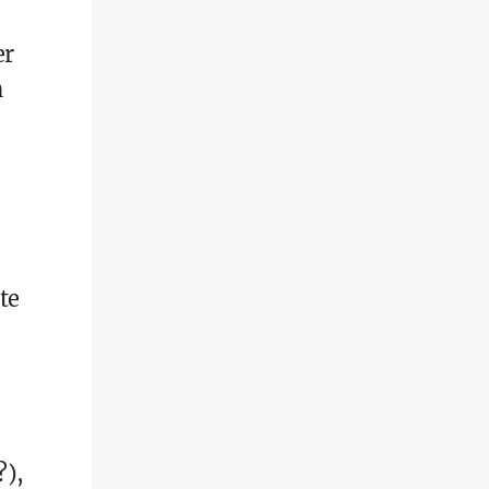
er
n
te
?),