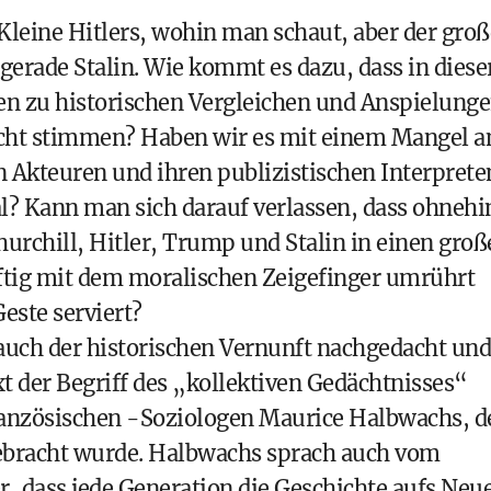
eine Hitlers, wohin man schaut, aber der groß
t gerade Stalin. Wie kommt es dazu, dass in diese
ben zu historischen Vergleichen und Anspielung
nicht stimmen? Haben wir es mit einem Mangel a
en Akteuren und ihren publizistischen Interprete
gal? Kann man sich darauf verlassen, dass ohnehi
urchill, Hitler, Trump und Stalin in einen groß
äftig mit dem moralischen Zeigefinger umrührt
este serviert?
rauch der historischen Vernunft nachgedacht und
t der Begriff des „kollektiven Gedächtnisses“
ranzösischen -Soziologen Maurice Halbwachs, d
bracht wurde. Halbwachs sprach auch vom
, dass jede Generation die Geschichte aufs Neu