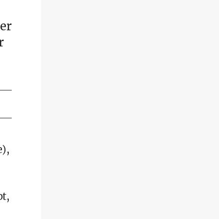
er
r
e),
bt,