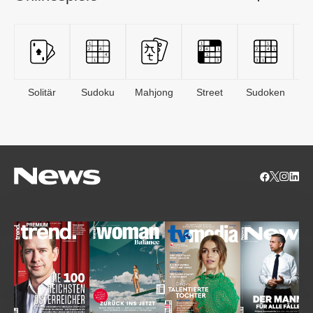
Solitär
Sudoku
Mahjong
Street
Sudoken
B
S