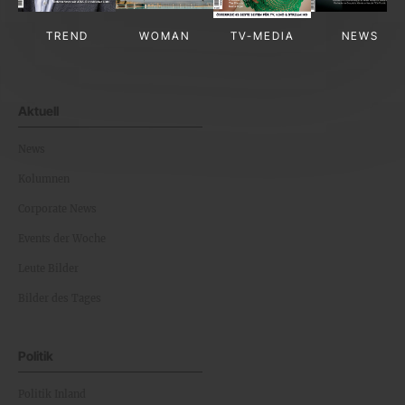
TREND
WOMAN
TV-MEDIA
NEWS
Aktuell
News
Kolumnen
Corporate News
Events der Woche
Leute Bilder
Bilder des Tages
Politik
Politik Inland