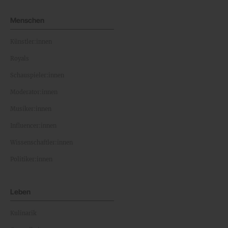
Menschen
Künstler:innen
Royals
Schauspieler:innen
Moderator:innen
Musiker:innen
Influencer:innen
Wissenschaftler:innen
Politiker:innen
Leben
Kulinarik