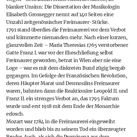
blanker Unsinn: Die Dissertation der Musikologin
Elisabeth Grossegger nennt auf 140 Seiten eine
Unzahl zeitgenössischer Freimaurer-Stücke.
1791 stand überdies die Freimaurerei vor dem Verbot
und kümmerte niemanden mehr. Nach einer kurzen,
glanzvollen Zeit – Maria Theresias 1765 verstorbener
Gatte Franz I. war vor der Eheschließung selbst
Freimaurer geworden, betrat in Wien aber nie eine
Loge – war es mit dem diskreten Bund zügig bergab
gegangen. Im Gefolge der Französischen Revolution,
deren Häupter Marat und Desmoulins Freimaurer
waren, bahnten dann die Reaktionäre Leopold II. und
Franz II. ein strenges Verbot an, das 1795 Faktum
wurde und erst 1918 mit dem Ende der Monarchie
erlosch.
Mozart war 1784 in die Freimaurerei eingeweiht
worden und blieb bis zu seinem Tod ein überzeugter
Bruder. Auch, als sich die Prominenz aus dem