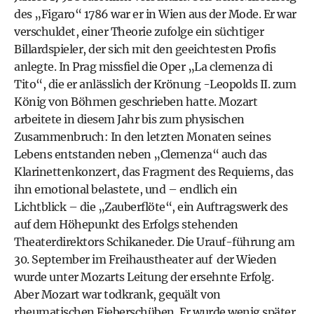
des „Figaro“ 1786 war er in Wien aus der Mode. Er war
verschuldet, einer Theorie zufolge ein süchtiger
Billardspieler, der sich mit den geeichtesten Profis
anlegte. In Prag missfiel die Oper „La clemenza di
Tito“, die er anlässlich der Krönung -Leopolds II. zum
König von Böhmen geschrieben hatte. Mozart
arbeitete in diesem Jahr bis zum physischen
Zusammenbruch: In den letzten Monaten seines
Lebens entstanden neben „Clemenza“ auch das
Klarinettenkonzert, das Fragment des Requiems, das
ihn emotional belastete, und – endlich ein
Lichtblick – die „Zauberflöte“, ein Auftragswerk des
auf dem Höhepunkt des Erfolgs stehenden
Theaterdirektors Schikaneder. Die Urauf-führung am
30. September im Freihaustheater auf der Wieden
wurde unter Mozarts Leitung der ersehnte Erfolg.
Aber Mozart war todkrank, gequält von
rheumatischen Fieberschüben. Er wurde wenig später