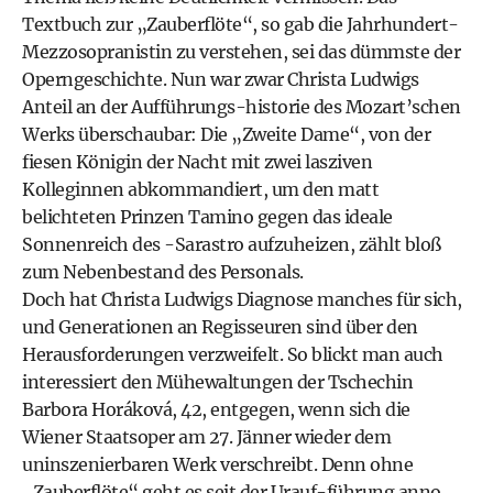
Textbuch zur „Zauberflöte“, so gab die Jahrhundert-
Mezzosopranistin zu verstehen, sei das dümmste der
Operngeschichte. Nun war zwar Christa Ludwigs
Anteil an der Aufführungs-historie des Mozart’schen
Werks überschaubar: Die „Zweite Dame“, von der
fiesen Königin der Nacht mit zwei lasziven
Kolleginnen abkommandiert, um den matt
belichteten Prinzen Tamino gegen das ideale
Sonnenreich des -Sarastro aufzuheizen, zählt bloß
zum Nebenbestand des Personals.
Doch hat Christa Ludwigs Diagnose manches für sich,
und Generationen an Regisseuren sind über den
Herausforderungen verzweifelt. So blickt man auch
interessiert den Mühewaltungen der Tschechin
Barbora Horáková, 42, entgegen, wenn sich die
Wiener Staatsoper am 27. Jänner wieder dem
uninszenierbaren Werk verschreibt. Denn ohne
„Zauberflöte“ geht es seit der Urauf-führung anno