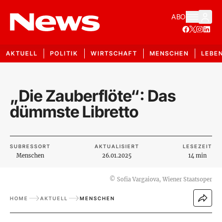
ABO
AKTUELL
POLITIK
WIRTSCHAFT
MENSCHEN
LEBE
„Die Zauberflöte“: Das
dümmste Libretto
SUBRESSORT
AKTUALISIERT
LESEZEIT
Menschen
26.01.2025
14 min
©
Sofia Vargaiova, Wiener Staatsoper
HOME
AKTUELL
MENSCHEN