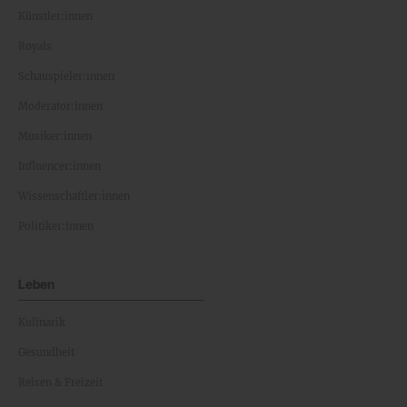
Künstler:innen
Royals
Schauspieler:innen
Moderator:innen
Musiker:innen
Influencer:innen
Wissenschaftler:innen
Politiker:innen
Leben
Kulinarik
Gesundheit
Reisen & Freizeit