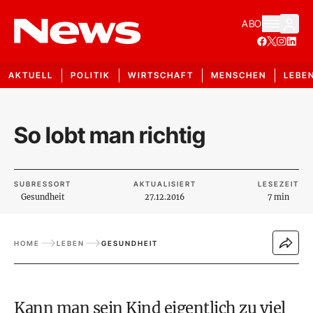
ABO
AKTUELL
POLITIK
WIRTSCHAFT
MENSCHEN
LEBE
So lobt man richtig
SUBRESSORT
AKTUALISIERT
LESEZEIT
Gesundheit
27.12.2016
7 min
HOME
LEBEN
GESUNDHEIT
Kann man sein Kind eigentlich zu viel