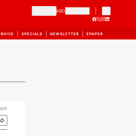
Suche
ABO
MENÜ
ERVICE
SPECIALS
NEWSLETTER
EPAPER
ages