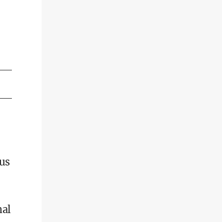
us
mal