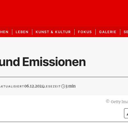
CHEN
LEBEN
KUNST & KULTUR
FOKUS
GALERIE
S
z und Emissionen
06.12.2024
3 min
AKTUALISIERT
LESEZEIT
©
Getty Im