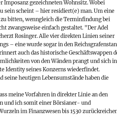
er Imposanz gezeichneten Wohnsitz. Wobei
u sein scheint – hier residiert(e) man. Um eine
 zu bitten, wenngleich die Terminfindung bei
ht zwangsweise einfach gestaltet. "Der Adel
erzt Rosinger. Alle vier direkten Linien seiner
ungs – eine wurde sogar in den Reichsgrafensta
innert auch das historische Geschäftswappen d
umlichkeiten von den Wänden prangt und sich in
te Identity seines Konzerns wiederfindet.
d seine heutigen Lebensumstände haben die
ss meine Vorfahren in direkter Linie an den
 und ich somit einer Börsianer- und
Wurzeln im Finanzwesen bis 1530 zurückreiche