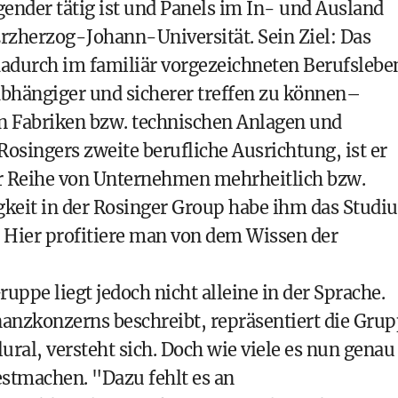
agender tätig ist und Panels im In- und Ausland
Erzherzog-Johann-Universität. Sein Ziel: Das
adurch im familiär vorgezeichneten Berufslebe
bhängiger und sicherer treffen zu können–
n Fabriken bzw. technischen Anlagen und
 Rosingers zweite berufliche Ausrichtung, ist er
er Reihe von Unternehmen mehrheitlich bzw.
tigkeit in der Rosinger Group habe ihm das Stud
 Hier profitiere man von dem Wissen der
ppe liegt jedoch nicht alleine in der Sprache.
nanzkonzerns beschreibt, repräsentiert die Gru
ural, versteht sich. Doch wie viele es nun genau
festmachen. "Dazu fehlt es an