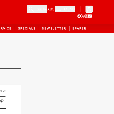
Suche
ABO
MENÜ
ERVICE
SPECIALS
NEWSLETTER
EPAPER
erve