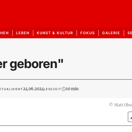
CHEN
LEBEN
KUNST & KULTUR
FOKUS
GALERIE
S
rer geboren"
24.06.2024
10 min
KTUALISIERT
LESEZEIT
©
Matt Obs