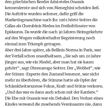
den griechischen Reeder Aristoteles Onassis
kennenlernte und sich von Meneghini scheiden ließ.
Die Auftritte wurden seltener, dafür griff die
Marketingmaschine nach ihr. 1961 hörte Seitter die
Callas als Cherubinis Medea im Freilufttheater von
Epidaurus. Da wurde die nach 30 Jahren Heimgekehrte
auf den Wogen volksfesthafter Begeisterung noch
einmal zum Triumph getragen.
Aber drei Jahre später, als Bellinis Norma in Paris, war
der Verfall schon unaufhaltsam. „Sie sah um 20 Jahre
jünger aus, wie ein Model, aber man hat sie kaum
gehört“, sagt Ohrenzeuge Seitter. Der „Wobbel“, wie
der Stimm-Experte den Zustand benennt, war nicht
mehr zu überhören, die Stimme hatte als Opfer der
Schlankheitsexzesse Fokus, Kraft und Stütze verloren.
„Und das war es dann auch schon mit der Karriere.“
Die Ehe mit Onassis war ein Debakel. Den Verlust eines
Kindes verwand die zusehends Vereinsamte nie, dann