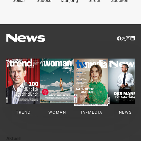
Solitär
Sudoku
Mahjong
Street
Sudoken
B
S
TREND
WOMAN
TV-MEDIA
NEWS
Aktuell