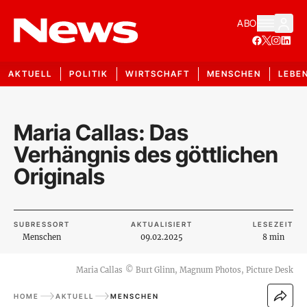
ABO
AKTUELL
POLITIK
WIRTSCHAFT
MENSCHEN
LEBE
Maria Callas: Das
Verhängnis des göttlichen
Originals
SUBRESSORT
AKTUALISIERT
LESEZEIT
Menschen
09.02.2025
8 min
Maria Callas
©
Burt Glinn, Magnum Photos, Picture Desk
HOME
AKTUELL
MENSCHEN