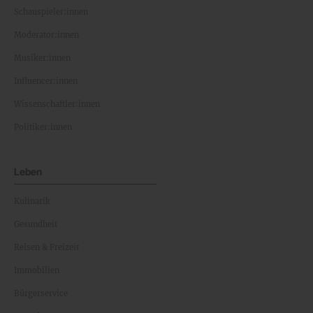
Schauspieler:innen
Moderator:innen
Musiker:innen
Influencer:innen
Wissenschaftler:innen
Politiker:innen
Leben
Kulinarik
Gesundheit
Reisen & Freizeit
Immobilien
Bürgerservice