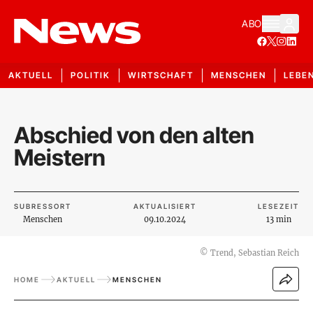
ABO
AKTUELL
POLITIK
WIRTSCHAFT
MENSCHEN
LEBE
Abschied von den alten
Meistern
SUBRESSORT
AKTUALISIERT
LESEZEIT
Menschen
09.10.2024
13 min
©
Trend, Sebastian Reich
HOME
AKTUELL
MENSCHEN