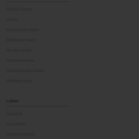
Künstler:innen
Royals
Schauspieler:innen
Moderator:innen
Musiker:innen
Influencer:innen
Wissenschaftler:innen
Politiker:innen
Leben
Kulinarik
Gesundheit
Reisen & Freizeit