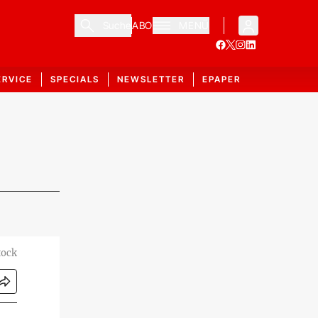
Suche
ABO
MENÜ
ERVICE
SPECIALS
NEWSLETTER
EPAPER
tock