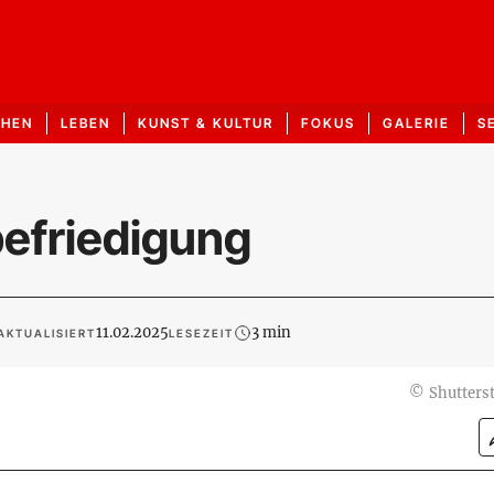
CHEN
LEBEN
KUNST & KULTUR
FOKUS
GALERIE
S
befriedigung
11.02.2025
3 min
AKTUALISIERT
LESEZEIT
©
Shutters