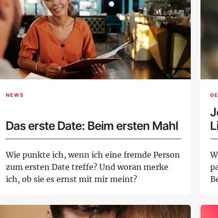
NEWS
G
J
Das erste Date: Beim ersten Mahl
L
Wie punkte ich, wenn ich eine fremde Person
W
zum ersten Date treffe? Und woran merke
pa
ich, ob sie es ernst mit mir meint?
Be
un