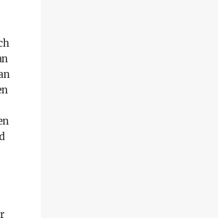
ch
an
an
en
en
d
r