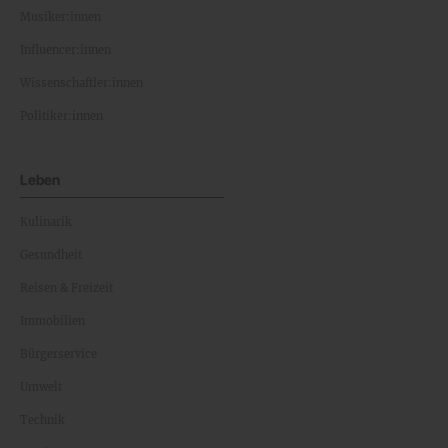
Musiker:innen
Influencer:innen
Wissenschaftler:innen
Politiker:innen
Leben
Kulinarik
Gesundheit
Reisen & Freizeit
Immobilien
Bürgerservice
Umwelt
Technik