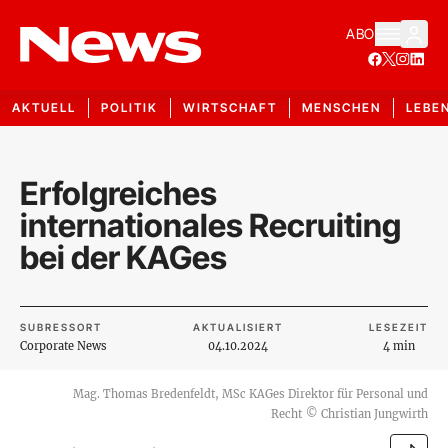
ABO
AKTUELL
POLITIK
WIRTSCHAFT
MENSCHEN
LEBE
Erfolgreiches
internationales Recruiting
bei der KAGes
SUBRESSORT
AKTUALISIERT
LESEZEIT
Corporate News
04.10.2024
4 min
Mag. Thomas Bredenfeldt, MSc KAGes Direktor für Personal und
Recht
©
Christian Jungwirth