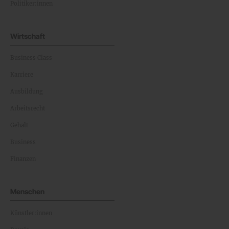
Politiker:innen
Wirtschaft
Business Class
Karriere
Ausbildung
Arbeitsrecht
Gehalt
Business
Finanzen
Menschen
Künstler:innen