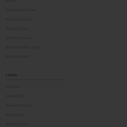
Royals
Schauspieler:innen
Moderator:innen
Musiker:innen
Influencer:innen
Wissenschaftler:innen
Politiker:innen
Leben
Kulinarik
Gesundheit
Reisen & Freizeit
Immobilien
Bürgerservice