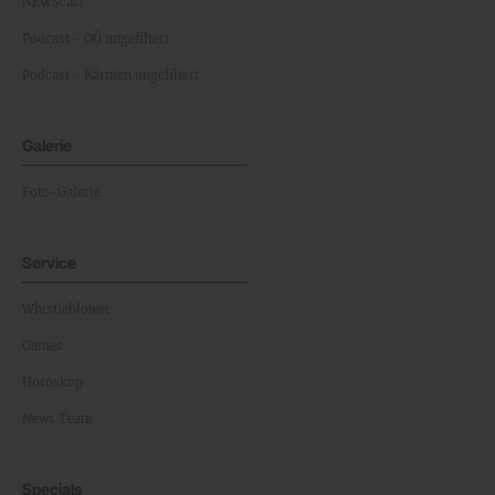
NEWScast
Podcast - OÖ ungefiltert
Podcast - Kärnten ungefiltert
Galerie
Foto-Galerie
Service
Whistleblower
Games
Horoskop
News Team
Specials