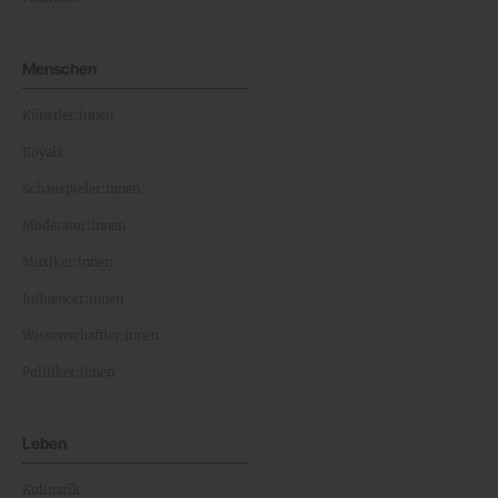
Menschen
Künstler:innen
Royals
Schauspieler:innen
Moderator:innen
Musiker:innen
Influencer:innen
Wissenschaftler:innen
Politiker:innen
Leben
Kulinarik