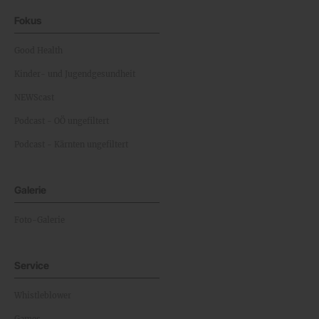
Fokus
Good Health
Kinder- und Jugendgesundheit
NEWScast
Podcast - OÖ ungefiltert
Podcast - Kärnten ungefiltert
Galerie
Foto-Galerie
Service
Whistleblower