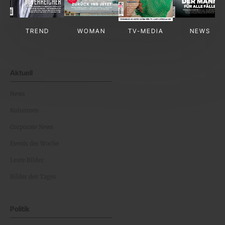
TREND
WOMAN
TV-MEDIA
NEWS
Aktuell
News
Kolumnen
Corporate News
Events der Woche
Leute Bilder
Bilder des Tages
Politik