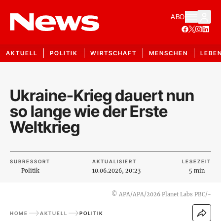
ABO
AKTUELL
POLITIK
WIRTSCHAFT
MENSCHEN
LEBE
Ukraine-Krieg dauert nun
so lange wie der Erste
Weltkrieg
SUBRESSORT
AKTUALISIERT
LESEZEIT
Politik
10.06.2026, 20:23
5 min
©
APA/APA/2026 Planet Labs PBC/-
HOME
AKTUELL
POLITIK