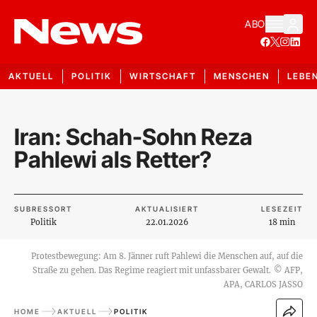
ABO
AKTUELL
POLITIK
WIRTSCHAFT
MENSCHEN
LEBE
Iran: Schah-Sohn Reza
Pahlewi als Retter?
SUBRESSORT
AKTUALISIERT
LESEZEIT
Politik
22.01.2026
18 min
Protestbewegung: Am 8. Jänner ruft Pahlewi die Menschen auf, auf die
Straße zu gehen. Das Regime reagiert mit unfassbarer Gewalt.
©
AFP,
APA, CARLOS JASSO
HOME
AKTUELL
POLITIK