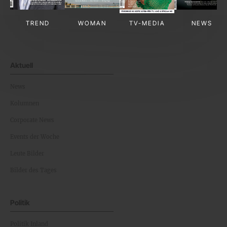
TREND
WOMAN
TV-MEDIA
NEWS
Aktuell
News
Kolumnen
Corporate News
Events der Woche
Leute Bilder
Bilder des Tages
Politik
Politik Inland