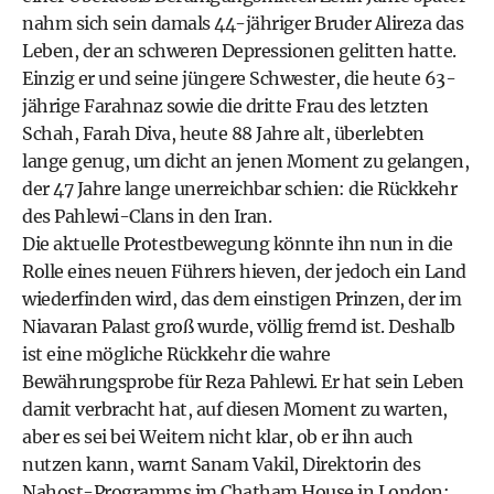
nahm sich sein damals 44-jähriger Bruder Alireza das
Leben, der an schweren Depressionen gelitten hatte.
Einzig er und seine jüngere Schwester, die heute 63-
jährige Farahnaz sowie die dritte Frau des letzten
Schah, Farah Diva, heute 88 Jahre alt, überlebten
lange genug, um dicht an jenen Moment zu gelangen,
der 47 Jahre lange unerreichbar schien: die Rückkehr
des Pahlewi-Clans in den Iran.
Die aktuelle Protestbewegung könnte ihn nun in die
Rolle eines neuen Führers hieven, der jedoch ein Land
wiederfinden wird, das dem einstigen Prinzen, der im
Niavaran Palast groß wurde, völlig fremd ist. Deshalb
ist eine mögliche Rückkehr die wahre
Bewährungsprobe für Reza Pahlewi. Er hat sein Leben
damit verbracht hat, auf diesen Moment zu warten,
aber es sei bei Weitem nicht klar, ob er ihn auch
nutzen kann, warnt Sanam Vakil, Direktorin des
Nahost-Programms im Chatham House in London: