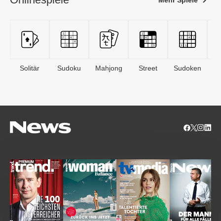
Mehr Spiele
Solitär
Sudoku
Mahjong
Street
Sudoken
B
S