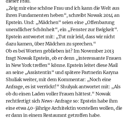
dieser Frau.
„
Zeig mir eine schöne Frau und ich kann die Welt aus
ihren Fundamenten heben
“, schreibt Nowak 2014 an
Epstein. Und: „Mädchen“ seien eine „Offenbarung
unendlicher Schönheit“, ein „Fenster zur Ewigkeit“.
Epstein antwortet mit: „
Tut mir leid, dass wir nicht
dazu kamen, über Mädchen zu sprechen.
“
Ob es bei Worten geblieben ist? Im November 2013
fragt Nowak Epstein, ob er denn
„interessante Frauen
in New York treffen“
könne. Epstein leitet diese Mail
an seine „Assistentin“ und spätere Partnerin Karyna
Shuliak weiter, mit dem Kommentar: „Noch eine
Anfrage, es ist verrückt!“ Shulyak antwortet mit: „Als
ob du einen Laden voller Frauen hättest.“ Nowak
rechtfertigt sich
News
-Anfrage so: Epstein habe ihm
eine etwa 40-jährige Architektin vorstellen wollen, die
er dann in einem Restaurant getroffen habe.