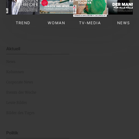
TREND
WOMAN
TV-MEDIA
NEWS
Aktuell
News
Kolumnen
Corporate News
Events der Woche
Leute Bilder
Bilder des Tages
Politik