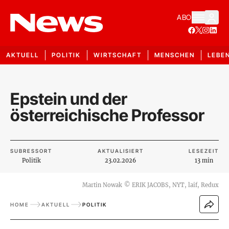
ABO
AKTUELL
POLITIK
WIRTSCHAFT
MENSCHEN
LEBE
Epstein und der
österreichische Professor
SUBRESSORT
AKTUALISIERT
LESEZEIT
Politik
23.02.2026
13 min
Martin Nowak
©
ERIK JACOBS, NYT, laif, Redux
HOME
AKTUELL
POLITIK