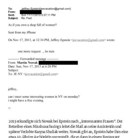
2013 erkundigte sich Nowak bei Epstein nach „interessanten Frauen“. Der
Betreiber eines Missbrauchsrings leitet die Mail an seine Assistentin und
spätere Verlobte Karyna Shuliak weiter. Nowak gibt an, Epstein habe ihm eine
etwa 40-jährige Architektin vorgestellt, die er dann in einem Restaurant