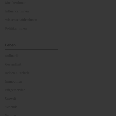
Musiker:innen
Influencer:innen
Wissenschaftler:innen
Politiker:innen
Leben
Kulinarik
Gesundheit
Reisen & Freizeit
Immobilien
Bürgerservice
Umwelt
Technik
Vereine