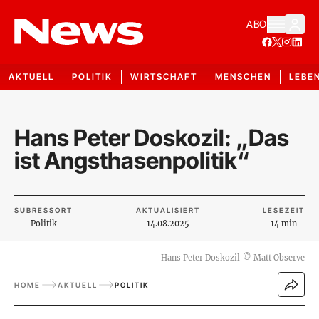
ABO
AKTUELL
POLITIK
WIRTSCHAFT
MENSCHEN
LEBE
Hans Peter Doskozil: „Das
ist Angsthasenpolitik“
SUBRESSORT
AKTUALISIERT
LESEZEIT
Politik
14.08.2025
14 min
Hans Peter Doskozil
©
Matt Observe
HOME
AKTUELL
POLITIK