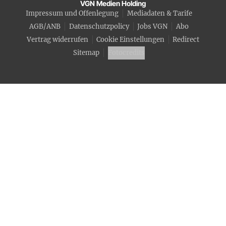
VGN Medien Holding
Impressum und Offenlegung
Mediadaten & Tarife
AGB/ANB
Datenschutzpolicy
Jobs VGN
Abo
Vertrag widerrufen
Cookie Einstellungen
Redirect
Sitemap
Fotocredits