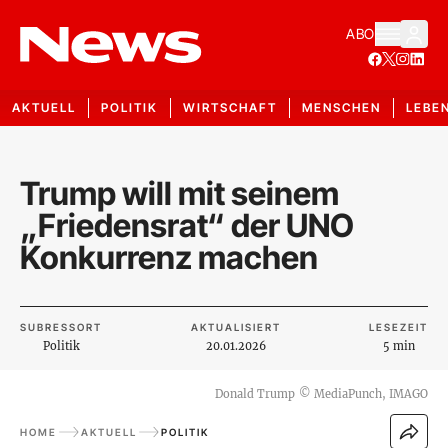
ABO
AKTUELL
POLITIK
WIRTSCHAFT
MENSCHEN
LEBE
Trump will mit seinem
„Friedensrat“ der UNO
Konkurrenz machen
SUBRESSORT
AKTUALISIERT
LESEZEIT
Politik
20.01.2026
5 min
Donald Trump
©
MediaPunch, IMAGO
HOME
AKTUELL
POLITIK